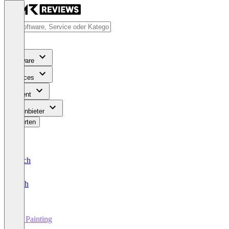
Software
Services
Content
Für Anbieter
Bewerten
Deutsch
English
3D Painting