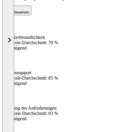
Bewerten
Benutzerfreundlichkeit
0
%
Kategorie-Durchschnitt: 79 %
Ungenügend
Kundensupport
0
%
Kategorie-Durchschnitt: 85 %
Ungenügend
Erfüllung der Anforderungen
0
%
Kategorie-Durchschnitt: 93 %
Ungenügend