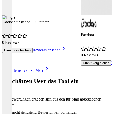
Adobe Substance 3D Painter
Pacdora
0 Reviews
Reviews ansehen
Direkt vergleichen
0 Reviews
R
Direkt vergleichen
Item
Alle Alternativen zu Mari
1
of
So schätzen User das Tool ein
8
Die Bewertungen ergeben sich aus den für Mari abgegebenen
Reviews
Noch nicht genügend Bewertungen vorhanden