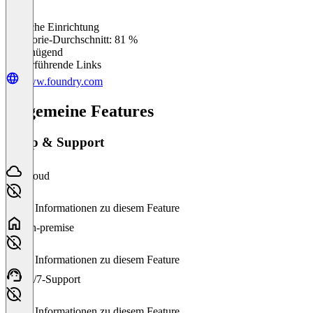
Einfache Einrichtung
0
%
Kategorie-Durchschnitt: 81 %
Ungenügend
Weiterführende Links
www.foundry.com
Allgemeine Features
Setup & Support
Cloud
Keine Informationen zu diesem Feature
On-premise
Keine Informationen zu diesem Feature
24/7-Support
Keine Informationen zu diesem Feature