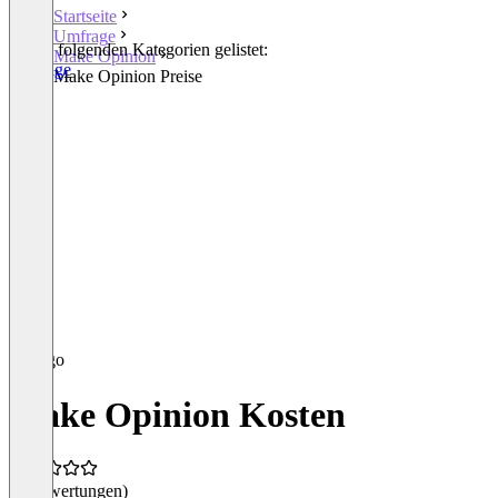
Startseite
Umfrage
In den folgenden Kategorien gelistet:
Make Opinion
Umfrage
Make Opinion Preise
Make Opinion Kosten
(0 Bewertungen)