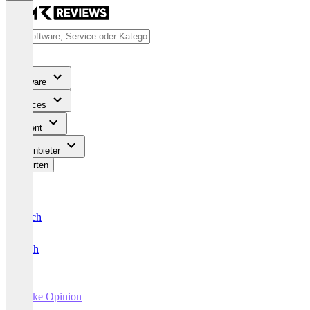
Software
Services
Content
Für Anbieter
Bewerten
Deutsch
English
Make Opinion