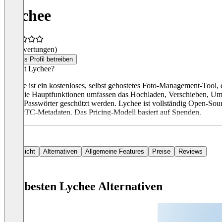
Lychee
(0 Bewertungen)
Dieses Profil betreiben
Was ist Lychee?
Lychee ist ein kostenloses, selbst gehostetes Foto-Management-Tool
aus. Die Hauptfunktionen umfassen das Hochladen, Verschieben, Um
durch Passwörter geschützt werden. Lychee ist vollständig Open-Sourc
und IPTC-Metadaten. Das Pricing-Modell basiert auf Spenden.
Übersicht
Alternativen
Allgemeine Features
Preise
Reviews
Die besten Lychee Alternativen