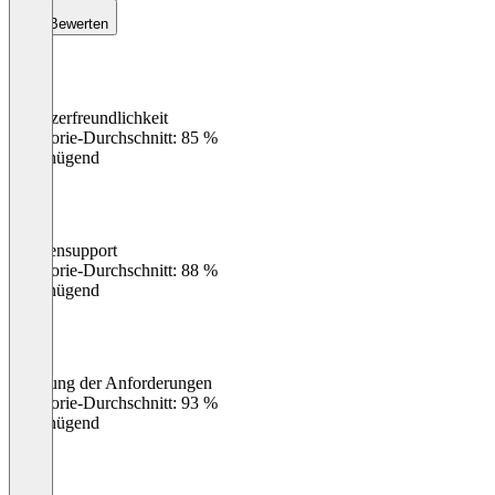
Bewerten
Benutzerfreundlichkeit
0
%
Kategorie-Durchschnitt: 85 %
Ungenügend
Kundensupport
0
%
Kategorie-Durchschnitt: 88 %
Ungenügend
Erfüllung der Anforderungen
0
%
Kategorie-Durchschnitt: 93 %
Ungenügend