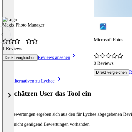
Magix Photo Manager
Microsoft Fotos
1 Reviews
Reviews ansehen
Direkt vergleichen
0 Reviews
R
Direkt vergleichen
Item
Alle Alternativen zu Lychee
1
of
So schätzen User das Tool ein
8
Die Bewertungen ergeben sich aus den für Lychee abgegebenen Rev
Noch nicht genügend Bewertungen vorhanden