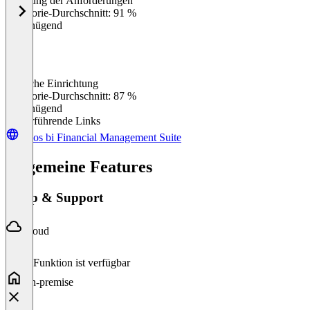
Erfüllung der Anforderungen
0
%
Kategorie-Durchschnitt: 91 %
Ungenügend
Einfache Einrichtung
0
%
Kategorie-Durchschnitt: 87 %
Ungenügend
Weiterführende Links
loyos bi Financial Management Suite
Allgemeine Features
Setup & Support
Cloud
Diese Funktion ist verfügbar
On-premise