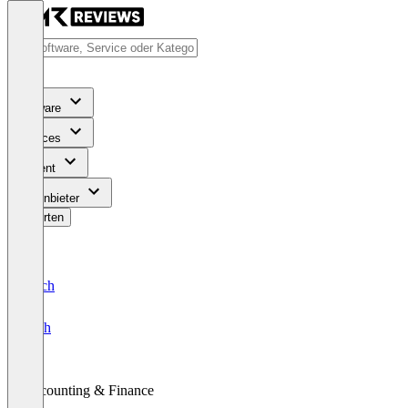
Software
Services
Content
Für Anbieter
Bewerten
Deutsch
English
Accounting & Finance