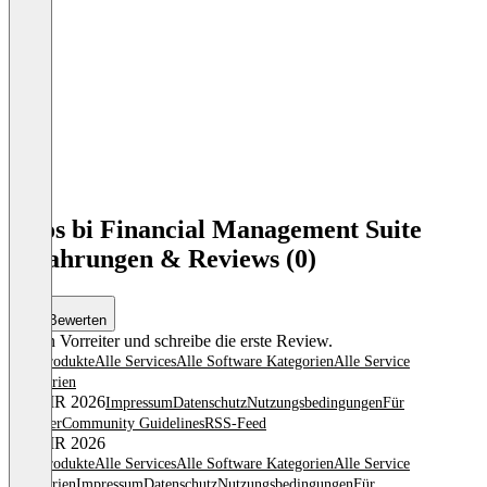
loyos bi Financial Management Suite
Erfahrungen & Reviews (0)
Bewerten
Sei ein Vorreiter und schreibe die erste Review.
Alle Produkte
Alle Services
Alle Software Kategorien
Alle Service
Kategorien
© OMR 2026
Impressum
Datenschutz
Nutzungsbedingungen
Für
Anbieter
Community Guidelines
RSS-Feed
© OMR 2026
Alle Produkte
Alle Services
Alle Software Kategorien
Alle Service
Kategorien
Impressum
Datenschutz
Nutzungsbedingungen
Für