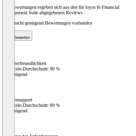
Die Bewertungen ergeben sich aus den für loyos bi Financial
Management Suite abgegebenen Reviews
Noch nicht genügend Bewertungen vorhanden
Bewerten
Benutzerfreundlichkeit
0
%
Kategorie-Durchschnitt: 90 %
Ungenügend
Kundensupport
0
%
Kategorie-Durchschnitt: 89 %
Ungenügend