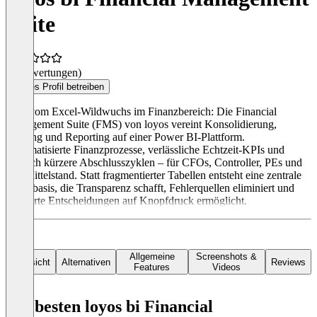
Suite
(0 Bewertungen)
Dieses Profil betreiben
Weg vom Excel-Wildwuchs im Finanzbereich: Die Financial
Management Suite (FMS) von loyos vereint Konsolidierung,
Planung und Reporting auf einer Power BI-Plattform.
Automatisierte Finanzprozesse, verlässliche Echtzeit-KPIs und
deutlich kürzere Abschlusszyklen – für CFOs, Controller, PEs und
den Mittelstand. Statt fragmentierter Tabellen entsteht eine zentrale
Datenbasis, die Transparenz schafft, Fehlerquellen eliminiert und
fundierte Entscheidungen auf Knopfdruck ermöglicht.
Allgemeine
Screenshots &
Übersicht
Alternativen
Reviews
Features
Videos
Die besten loyos bi Financial