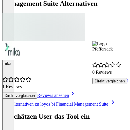
Management Suite Alternativen
Pfeffersack
mika
0 Reviews
R
Direkt vergleichen
1 Reviews
Reviews ansehen
Direkt vergleichen
Item
Alle Alternativen zu loyos bi Financial Management Suite
1
of
So schätzen User das Tool ein
8