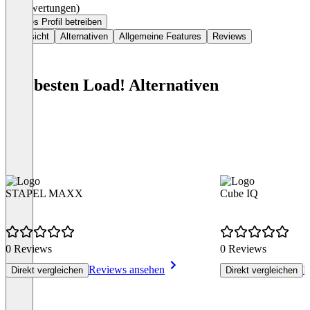
(0 Bewertungen)
Dieses Profil betreiben
Übersicht
Alternativen
Allgemeine Features
Reviews
Die besten Load! Alternativen
STAPEL MAXX
Cube IQ
0 Reviews
0 Reviews
Reviews ansehen
R
Direkt vergleichen
Direkt vergleichen