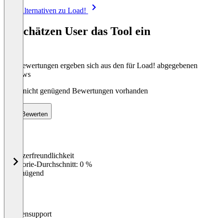
Item
Alle Alternativen zu Load!
1
of
So schätzen User das Tool ein
8
Die Bewertungen ergeben sich aus den für Load! abgegebenen
Reviews
Noch nicht genügend Bewertungen vorhanden
Bewerten
Benutzerfreundlichkeit
0
%
Kategorie-Durchschnitt: 0 %
Ungenügend
Kundensupport
0
%