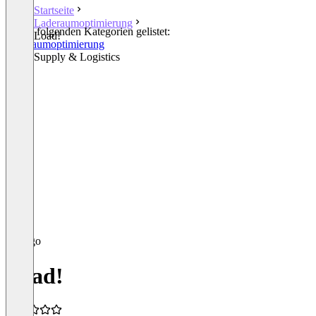
Startseite
Laderaumoptimierung
In den folgenden Kategorien gelistet:
Load!
Laderaumoptimierung
Other Supply & Logistics
Load!