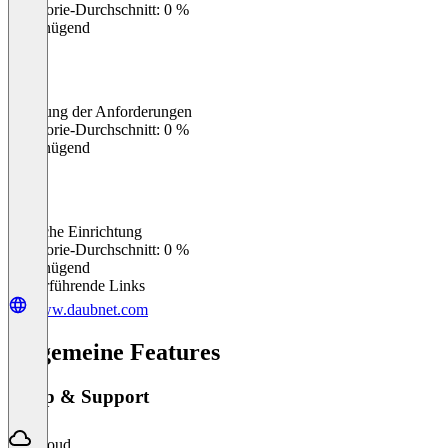
Kategorie-Durchschnitt: 0 %
Ungenügend
Erfüllung der Anforderungen
0
%
Kategorie-Durchschnitt: 0 %
Ungenügend
Einfache Einrichtung
0
%
Kategorie-Durchschnitt: 0 %
Ungenügend
Weiterführende Links
www.daubnet.com
Allgemeine Features
Setup & Support
Cloud