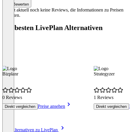
Bewerten
Es gibt aktuell noch keine Reviews, die Informationen zu Preisen
enthalten.
Die besten LivePlan Alternativen
Bizplanr
Strategyzer
0 Reviews
1 Reviews
Preise ansehen
P
Direkt vergleichen
Direkt vergleichen
Item
Alle Alternativen zu LivePlan
1