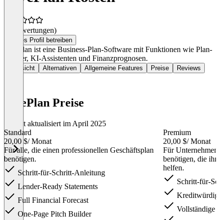
(0 Bewertungen)
Dieses Profil betreiben
LivePlan ist eine Business-Plan-Software mit Funktionen wie Plan-
Builder, KI-Assistenten und Finanzprognosen.
Übersicht
Alternativen
Allgemeine Features
Preise
Reviews
LivePlan Preise
Zuletzt aktualisiert im April 2025
Standard
Premium
20,00 $
/ Monat
20,00 $
/ Monat
Für alle, die einen professionellen Geschäftsplan
Für Unternehmen, 
benötigen.
benötigen, die ih
helfen.
Schritt-für-Schritt-Anleitung
Schritt-für-Sc
Lender-Ready Statements
Kreditwürdig
Full Financial Forecast
Vollständige 
One-Page Pitch Builder