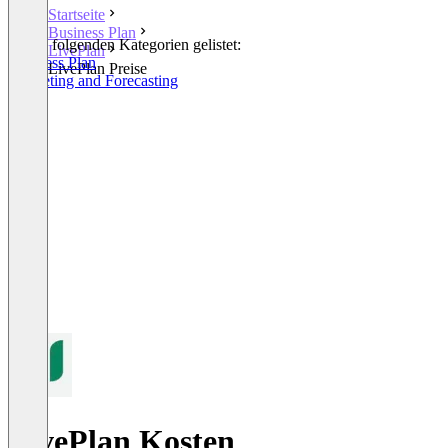
Startseite
Business Plan
In den folgenden Kategorien gelistet:
LivePlan
Business Plan
LivePlan Preise
Budgeting and Forecasting
LivePlan Kosten