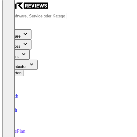
Software
Services
Content
Für Anbieter
Bewerten
Deutsch
English
LivePlan