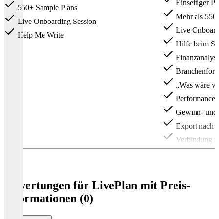
Einseitiger Pi
550+ Sample Plans
Mehr als 550 
Live Onboarding Session
Live Onboard
Help Me Write
Hilfe beim Sc
Finanzanalys
Branchenfors
„Was wäre we
Performance 
Gewinn- und L
Export nach 
Verbindung z
Item
1
of
2
Bewertungen für LivePlan mit Preis-
Informationen (0)