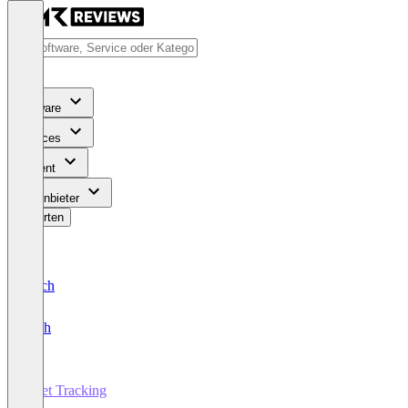
Software
Services
Content
Für Anbieter
Bewerten
Deutsch
English
Fleet Tracking