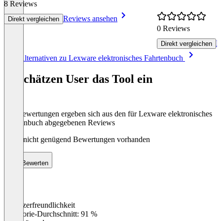
8 Reviews
Reviews ansehen
Direkt vergleichen
0 Reviews
R
Direkt vergleichen
Item
Alle Alternativen zu Lexware elektronisches Fahrtenbuch
1
of
So schätzen User das Tool ein
8
Die Bewertungen ergeben sich aus den für Lexware elektronisches
Fahrtenbuch abgegebenen Reviews
Noch nicht genügend Bewertungen vorhanden
Bewerten
Benutzerfreundlichkeit
0
%
Kategorie-Durchschnitt: 91 %