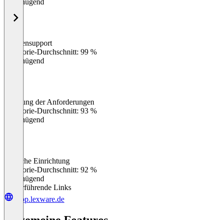
Ungenügend
Kundensupport
0
%
Kategorie-Durchschnitt: 99 %
Ungenügend
Erfüllung der Anforderungen
0
%
Kategorie-Durchschnitt: 93 %
Ungenügend
Einfache Einrichtung
0
%
Kategorie-Durchschnitt: 92 %
Ungenügend
Weiterführende Links
shop.lexware.de
Allgemeine Features