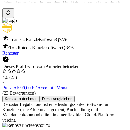
gebucht oder gekündigt werden. Die Datensicherheit wird durch
Verschlüsselung und Einhaltung der DSGVO-Richtlinien
gewährleistet.
Leader - Kanzleisoftware
Q3/26
Top Rated - Kanzleisoftware
Q3/26
Renostar
Dieses Profil wird vom Anbieter betrieben
4,6
(23)
•
Preis: Ab 99,00 € / Account / Monat
(23 Bewertungen)
Kontakt aufnehmen
Direkt vergleichen
Renostar Legal Cloud ist eine leistungsstarke Software für
Kanzleien, die Aktenmanagement, Buchhaltung und
Mandantenkommunikation in einer flexiblen Cloud-Plattform
vereint.