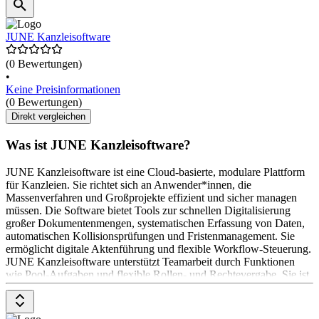
JUNE Kanzleisoftware
(0 Bewertungen)
•
Keine Preisinformationen
(0 Bewertungen)
Direkt vergleichen
Was ist JUNE Kanzleisoftware?
JUNE Kanzleisoftware ist eine Cloud-basierte, modulare Plattform
für Kanzleien. Sie richtet sich an Anwender*innen, die
Massenverfahren und Großprojekte effizient und sicher managen
müssen. Die Software bietet Tools zur schnellen Digitalisierung
großer Dokumentenmengen, systematischen Erfassung von Daten,
automatischen Kollisionsprüfungen und Fristenmanagement. Sie
ermöglicht digitale Aktenführung und flexible Workflow-Steuerung.
JUNE Kanzleisoftware unterstützt Teamarbeit durch Funktionen
wie Pool-Aufgaben und flexible Rollen- und Rechtevergabe. Sie ist
auf jedem Endgerät nutzbar und kann mit anderen Software-
Lösungen verbunden werden. Die Preisgestaltung ist auf Anfrage
erhältlich.