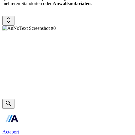
mehreren Standorten oder
Anwaltsnotariaten
.
Modernste Technologien für Workflow und Dokumenten-
Automatisierung, E-Akte,
Wissensmanagement
,
Zeiterfassung,
Abrechnung
und Controlling sowie Schnittstellen
eröffnen Chancen für die Kanzleientwicklung. Das leistungsstarke
Dokumentenmanagement
samt digitaler Bearbeitungstools
ermöglicht die effiziente anwaltliche Arbeit mit Dokumenten - auch
mobil mit der iPad-App.
Actaport