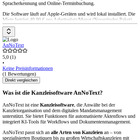
Spracherkennung und Online-Terminbuchung.
Die Software läuft auf Apple-Geräten und wird lokal installiert. Die
Miete beträgt 49,90 € pro Arbeitsplatz/Monat (Neugründer-Paket)
bzw. 69,90 € (Professional-Paket).
AnNoText
5,0
(1)
•
Keine Preisinformationen
(1 Bewertungen)
Direkt vergleichen
Was ist die Kanzleisoftware AnNoText?
AnNoText ist eine
Kanzleisoftware
, die Anwälte bei der
Kanzleiorganisation und dem digitalen Mandatsmanagement
unterstützt. Sie bietet Funktionen für automatisierte Aktenflows und
integriert KI-Tools für Workflows und Dokumentenmanagement.
AnNoText passt sich an
alle Arten von Kanzleien
an – von
spezialisierten Boutiquen bis zu großen Wirtschaftskanzleien mit