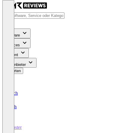
Software
Services
Content
Für Anbieter
Bewerten
Deutsch
English
Labster