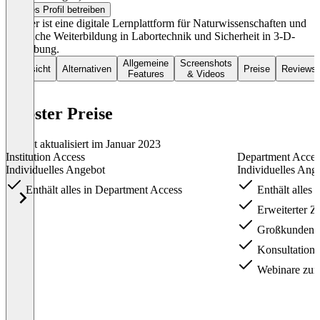
Dieses Profil betreiben
Labster ist eine digitale Lernplattform für Naturwissenschaften und
berufliche Weiterbildung in Labortechnik und Sicherheit in 3-D-
Umgebung.
Allgemeine
Screenshots
Übersicht
Alternativen
Preise
Reviews
Features
& Videos
Labster Preise
Zuletzt aktualisiert im Januar 2023
Institution Access
Department Acces
Individuelles Angebot
Individuelles Ang
Enthält alles in Department Access
Enthält alles 
Erweiterter Z
Großkunden-R
Konsultation 
Webinare zur 