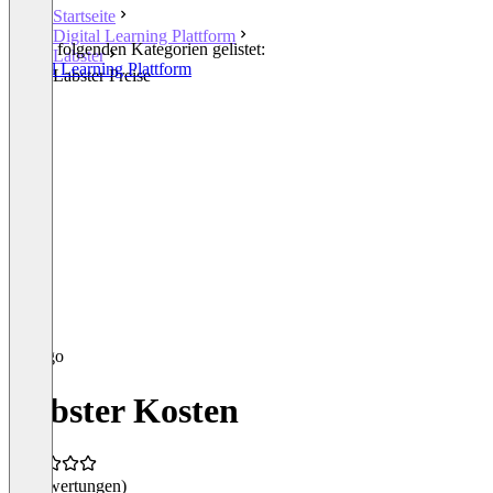
Startseite
Digital Learning Plattform
In den folgenden Kategorien gelistet:
Labster
Digital Learning Plattform
Labster Preise
Labster Kosten
(0 Bewertungen)