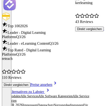
keelearning
43 Reviews
Top 100
2026
P
Direkt vergleichen
Leader - Digital Learning
Platforms
Q3/26
Leader - eLearning Content
Q3/26
Top Rated - Digital Learning
Platforms
Q3/26
reteach
110 Reviews
Preise ansehen
Direkt vergleichen
Item
Alle Alternativen zu Labster
1
Alle Produkte
Alle Services
Alle Software Kategorien
Alle Service
of
Kategorien
8
© OMR 2026
Impressum
Datenschutz
Nutzungsbedingungen
Für