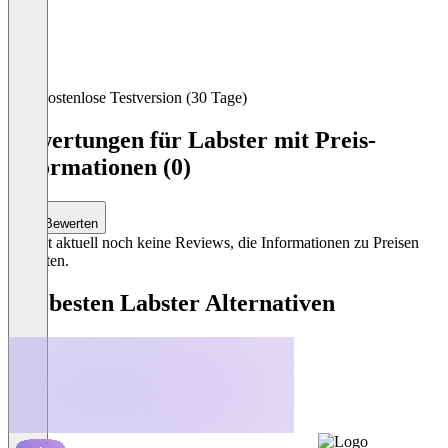
Item
Kostenlose Testversion (30 Tage)
1
of
Bewertungen für Labster mit Preis-
3
Informationen (0)
Bewerten
Es gibt aktuell noch keine Reviews, die Informationen zu Preisen
enthalten.
Die besten Labster Alternativen