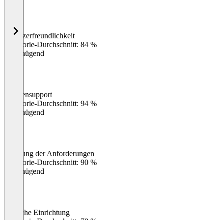
Benutzerfreundlichkeit
0
%
Kategorie-Durchschnitt: 84 %
Ungenügend
Kundensupport
0
%
Kategorie-Durchschnitt: 94 %
Ungenügend
Erfüllung der Anforderungen
0
%
Kategorie-Durchschnitt: 90 %
Ungenügend
Einfache Einrichtung
0
%