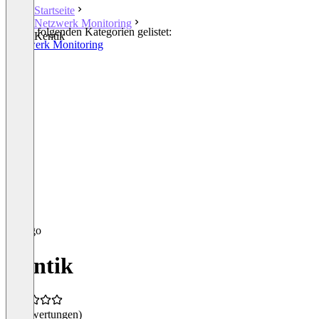
Startseite
Netzwerk Monitoring
In den folgenden Kategorien gelistet:
Kentik
Netzwerk Monitoring
Kentik
(0 Bewertungen)