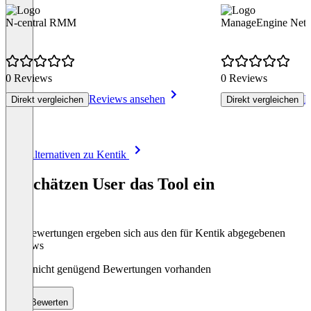
N-central RMM
ManageEngine Netf
0 Reviews
0 Reviews
Reviews ansehen
R
Direkt vergleichen
Direkt vergleichen
Item
Alle Alternativen zu Kentik
1
of
So schätzen User das Tool ein
8
Die Bewertungen ergeben sich aus den für Kentik abgegebenen
Reviews
Noch nicht genügend Bewertungen vorhanden
Bewerten