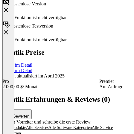
Kostenlose Version
Diese Funktion ist nicht verfügbar
Kostenlose Testversion
Diese Funktion ist nicht verfügbar
Kentik Preise
Preise im Detail
Preise im Detail
Zuletzt aktualisiert im April 2025
Pro
Premier
2.000,00 $
/ Monat
Auf Anfrage
Item
1
Kentik Erfahrungen & Reviews (0)
of
2
Bewerten
Sei ein Vorreiter und schreibe die erste Review.
Alle Produkte
Alle Services
Alle Software Kategorien
Alle Service
Kategorien