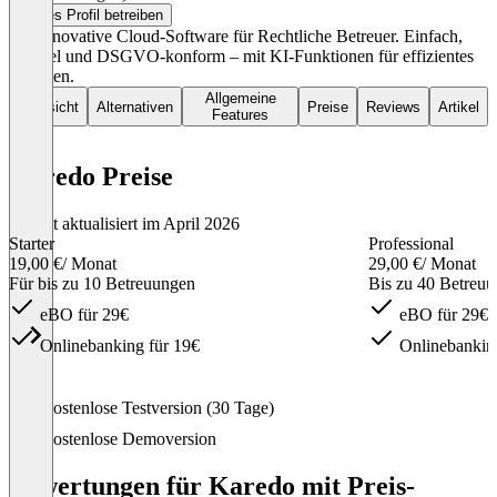
Dieses Profil betreiben
Die innovative Cloud-Software für Rechtliche Betreuer. Einfach,
flexibel und DSGVO-konform – mit KI-Funktionen für effizientes
Arbeiten.
Allgemeine
Übersicht
Alternativen
Preise
Reviews
Artikel
Features
Karedo Preise
Zuletzt aktualisiert im April 2026
Starter
Professional
19,00 €
/ Monat
29,00 €
/ Monat
Für bis zu 10 Betreuungen
Bis zu 40 Betreu
eBO für 29€
eBO für 29€
Onlinebanking für 19€
Onlinebanking
Item
Kostenlose Testversion (30 Tage)
1
of
Kostenlose Demoversion
3
Bewertungen für Karedo mit Preis-