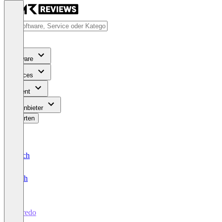
Software
Services
Content
Für Anbieter
Bewerten
Deutsch
English
Karedo