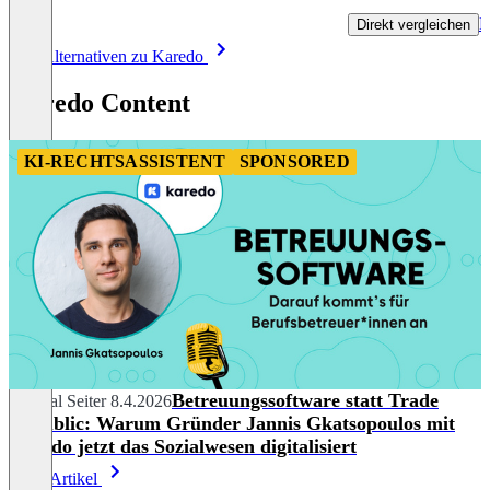
P
Direkt vergleichen
Item
Alle Alternativen zu Karedo
1
of
Karedo Content
7
KI-RECHTSASSISTENT
SPONSORED
Betreuungssoftware statt Trade
Chantal Seiter
8.4.2026
Republic: Warum Gründer Jannis Gkatsopoulos mit
Karedo jetzt das Sozialwesen digitalisiert
Mehr Artikel