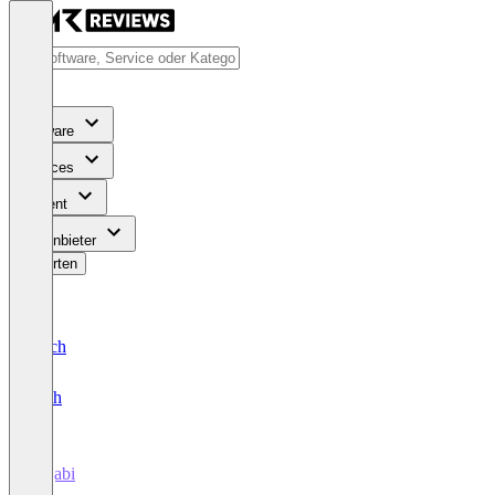
Software
Services
Content
Für Anbieter
Bewerten
Deutsch
English
Kajabi