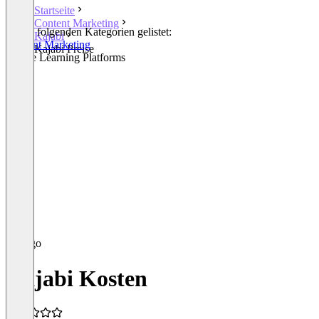
Startseite
Content Marketing
In den folgenden Kategorien gelistet:
Kajabi
Content Marketing
Kajabi Preise
Online Learning Platforms
Kajabi Kosten