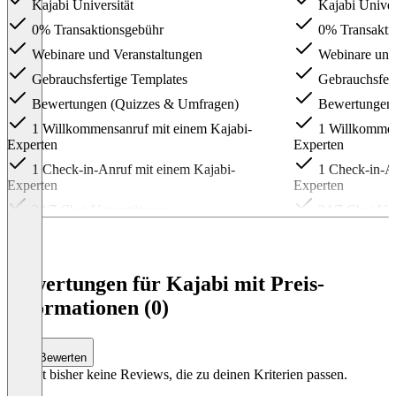
Kajabi Universität
Kajabi Univer
0% Transaktionsgebühr
0% Transakti
Webinare und Veranstaltungen
Webinare und 
Gebrauchsfertige Templates
Gebrauchsfert
Bewertungen (Quizzes & Umfragen)
Bewertungen 
1 Willkommensanruf mit einem Kajabi-
1 Willkommens
Experten
Experten
1 Check-in-Anruf mit einem Kajabi-
1 Check-in-An
Experten
Experten
24/7 Chat-Unterstützung
24/7 Chat-Unt
Erweiterte Automatisierungen
Erweiterte Au
Möglichkeit, das Kajabi Branding zu
Möglichkeit, 
entfernen
entfernen
Bewertungen für Kajabi mit Preis-
Partnerprogramm
Partnerprogr
Informationen (0)
Code-Editor
Item
1
Bewerten
of
Es gibt bisher keine Reviews, die zu deinen Kriterien passen.
3