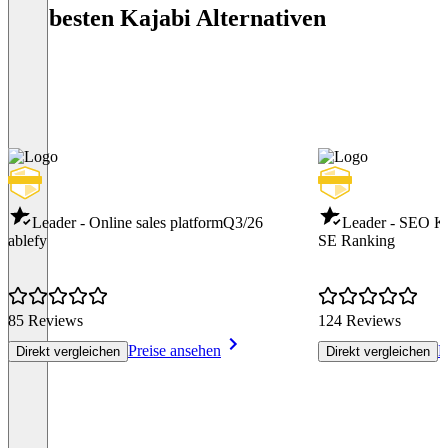
Die besten Kajabi Alternativen
Leader - Online sales platform
Q3/26
Leader - SEO K
ablefy
SE Ranking
85 Reviews
124 Reviews
Preise ansehen
P
Direkt vergleichen
Direkt vergleichen