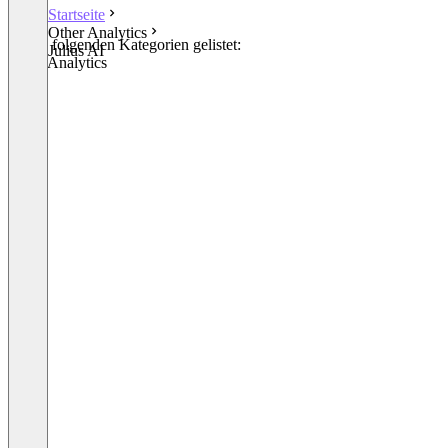
Startseite
Other Analytics
In den folgenden Kategorien gelistet:
Julius AI
Other Analytics