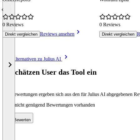
0 Reviews
0 Reviews
Reviews ansehen
R
Direkt vergleichen
Direkt vergleichen
Item
Alle Alternativen zu Julius AI
1
of
So schätzen User das Tool ein
8
Die Bewertungen ergeben sich aus den für Julius AI abgegebenen R
Noch nicht genügend Bewertungen vorhanden
Bewerten