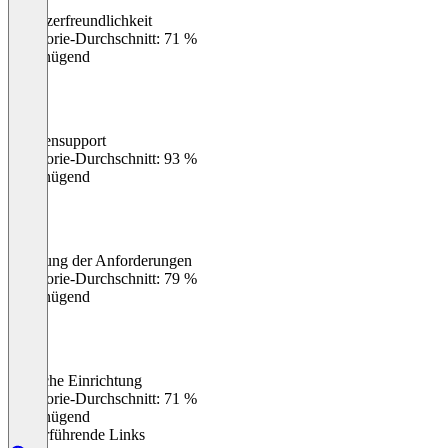
Benutzerfreundlichkeit
0
%
Kategorie-Durchschnitt: 71 %
Ungenügend
Kundensupport
0
%
Kategorie-Durchschnitt: 93 %
Ungenügend
Erfüllung der Anforderungen
0
%
Kategorie-Durchschnitt: 79 %
Ungenügend
Einfache Einrichtung
0
%
Kategorie-Durchschnitt: 71 %
Ungenügend
Weiterführende Links