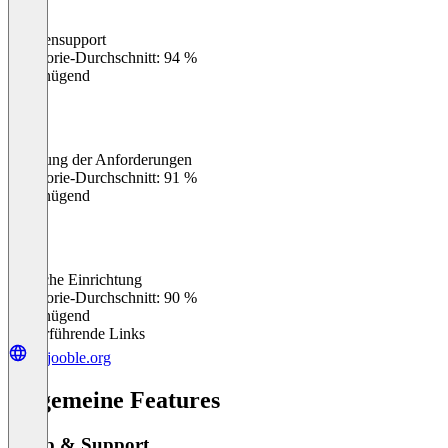
Kundensupport
0
%
Kategorie-Durchschnitt: 94 %
Ungenügend
Erfüllung der Anforderungen
0
%
Kategorie-Durchschnitt: 91 %
Ungenügend
Einfache Einrichtung
0
%
Kategorie-Durchschnitt: 90 %
Ungenügend
Weiterführende Links
de.jooble.org
Allgemeine Features
Setup & Support