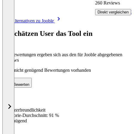
260 Reviews
R
Direkt vergleichen
Item
Alle Alternativen zu Jooble
1
of
So schätzen User das Tool ein
8
Die Bewertungen ergeben sich aus den für Jooble abgegebenen
Reviews
Noch nicht genügend Bewertungen vorhanden
Bewerten
Benutzerfreundlichkeit
0
%
Kategorie-Durchschnitt: 91 %
Ungenügend