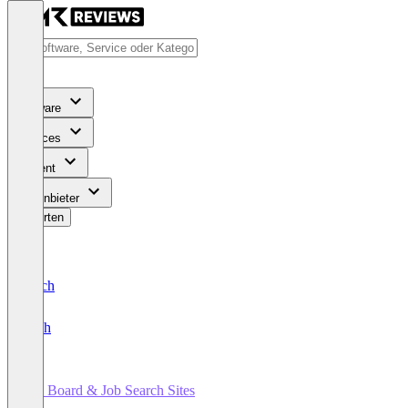
Software
Services
Content
Für Anbieter
Bewerten
Deutsch
English
Job Board & Job Search Sites