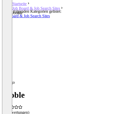
Startseite
Job Board & Job Search Sites
In den folgenden Kategorien gelistet:
Jooble
Job Board & Job Search Sites
Jooble
(0 Bewertungen)