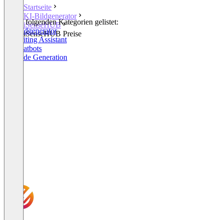
Startseite
KI-Bildgenerator
In den folgenden Kategorien gelistet:
iSenseHUB
KI-Bildgenerator
iSenseHUB Preise
AI Writing Assistant
KI Chatbots
AI Code Generation