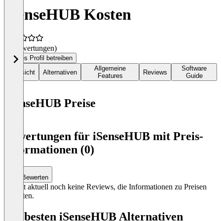
iSenseHUB Kosten
(0 Bewertungen)
Dieses Profil betreiben
Allgemeine
Software
Übersicht
Alternativen
Reviews
Features
Guide
iSenseHUB Preise
Item
1
Bewertungen für iSenseHUB mit Preis-
of
Informationen (0)
0
Bewerten
Es gibt aktuell noch keine Reviews, die Informationen zu Preisen
enthalten.
Die besten iSenseHUB Alternativen