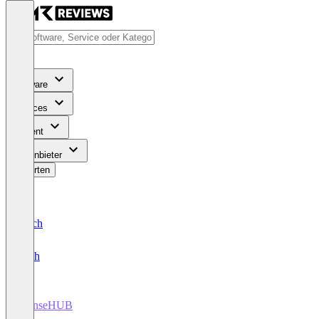
Software
Services
Content
Für Anbieter
Bewerten
Deutsch
English
iSenseHUB