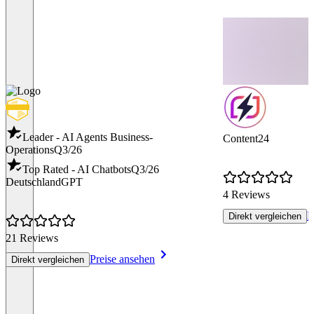
Leader - AI Agents Business-
Content24
Operations
Q3/26
Top Rated - AI Chatbots
Q3/26
DeutschlandGPT
4 Reviews
P
Direkt vergleichen
21 Reviews
Preise ansehen
Direkt vergleichen