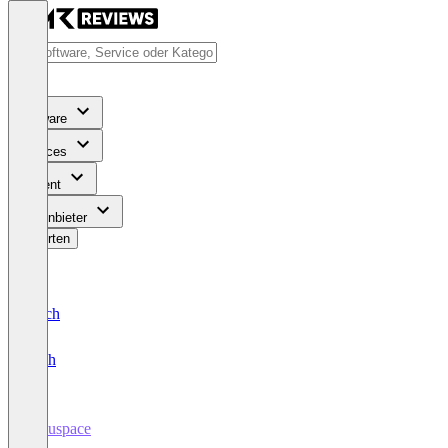
Software
Services
Content
Für Anbieter
Bewerten
Deutsch
English
Influspace