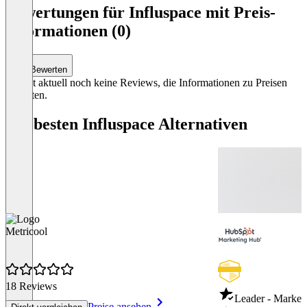
1
Bewertungen für Influspace mit Preis-
of
Informationen (0)
3
Bewerten
Es gibt aktuell noch keine Reviews, die Informationen zu Preisen
enthalten.
Die besten Influspace Alternativen
Metricool
18 Reviews
Leader - Marketi
Preise ansehen