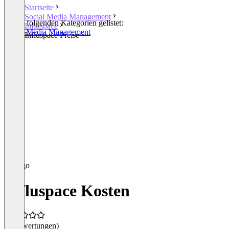
Startseite
Social Media Management
In den folgenden Kategorien gelistet:
Influspace
Social Media Management
Influspace Preise
Influspace Kosten
(0 Bewertungen)