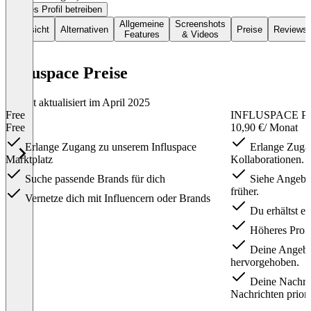
Dieses Profil betreiben
Allgemeine
Screenshots
Übersicht
Alternativen
Preise
Reviews
Features
& Videos
Influspace Preise
Zuletzt aktualisiert im April 2025
Free
INFLUSPACE 
Free
10,90 €
/ Monat
Erlange Zugang zu unserem Influspace
Erlange Zuga
Marktplatz
Kollaborationen.
Suche passende Brands für dich
Siehe Angebot
früher.
Vernetze dich mit Influencern oder Brands
Du erhältst ei
Höheres Profi
Deine Angebo
hervorgehoben.
Deine Nachric
Nachrichten prioris
Item