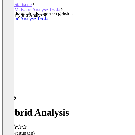
Startseite
Malware Analyse Tools
In den folgenden Kategorien gelistet:
Hybrid Analysis
Malware Analyse Tools
Hybrid Analysis
(0 Bewertungen)