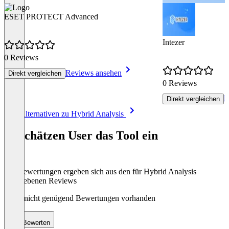
ESET PROTECT Advanced
Intezer
0 Reviews
Reviews ansehen
Direkt vergleichen
0 Reviews
R
Direkt vergleichen
Item
Alle Alternativen zu Hybrid Analysis
1
of
So schätzen User das Tool ein
8
Die Bewertungen ergeben sich aus den für Hybrid Analysis
abgegebenen Reviews
Noch nicht genügend Bewertungen vorhanden
Bewerten