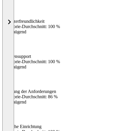
Benutzerfreundlichkeit
0
%
Kategorie-Durchschnitt: 100 %
Ungenügend
Kundensupport
0
%
Kategorie-Durchschnitt: 100 %
Ungenügend
Erfüllung der Anforderungen
0
%
Kategorie-Durchschnitt: 86 %
Ungenügend
Einfache Einrichtung
0
%