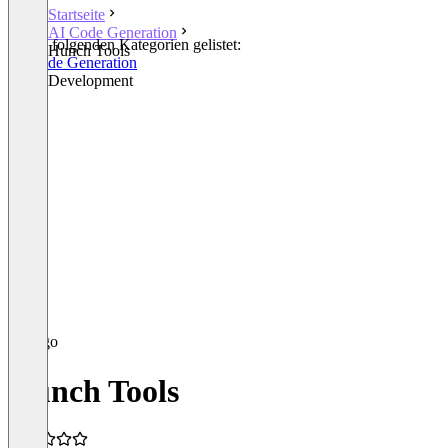
Startseite
AI Code Generation
In den folgenden Kategorien gelistet:
Hunch Tools
AI Code Generation
Other Development
Hunch Tools