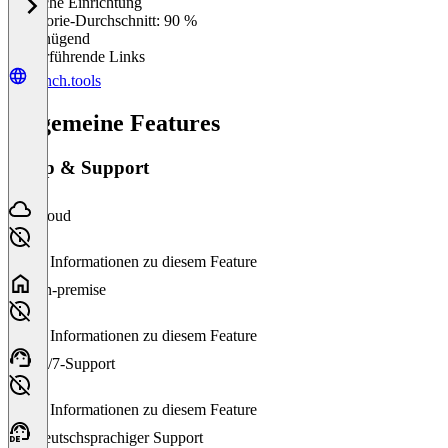
Einfache Einrichtung
0
%
Kategorie-Durchschnitt: 90 %
Ungenügend
Weiterführende Links
hunch.tools
Allgemeine Features
Setup & Support
Cloud
Keine Informationen zu diesem Feature
On-premise
Keine Informationen zu diesem Feature
24/7-Support
Keine Informationen zu diesem Feature
Deutschsprachiger Support