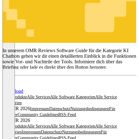
KI Chatbots
In unserem OMR Reviews Software Guide für die Kategorie KI
Chatbots geben wir dir einen detaillierten Einblick in die Funktionen
sowie Vor- und Nachteile der Tools. Informiere dich über das
Briefing oder lade es direkt über den Button herunter.
Download
Alle Produkte
Alle Services
Alle Software Kategorien
Alle Service
Kategorien
© OMR 2026
Impressum
Datenschutz
Nutzungsbedingungen
Für
Anbieter
Community Guidelines
RSS-Feed
© OMR 2026
Alle Produkte
Alle Services
Alle Software Kategorien
Alle Service
Kategorien
Impressum
Datenschutz
Nutzungsbedingungen
Für
Anbieter
Community Guidelines
RSS-Feed