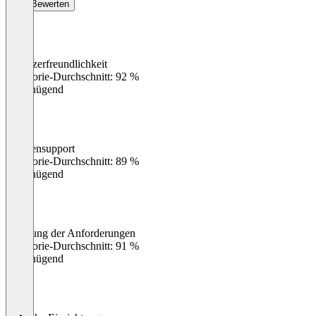
Bewerten
Benutzerfreundlichkeit
0
%
Kategorie-Durchschnitt: 92 %
Ungenügend
Kundensupport
0
%
Kategorie-Durchschnitt: 89 %
Ungenügend
Erfüllung der Anforderungen
0
%
Kategorie-Durchschnitt: 91 %
Ungenügend