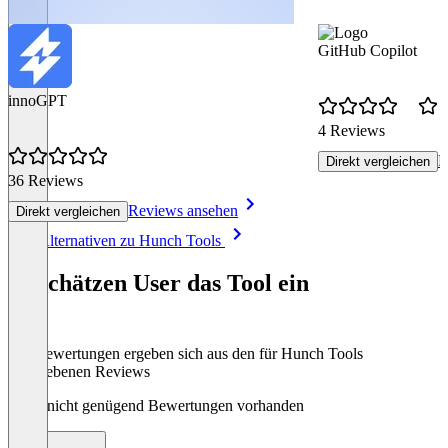
GitHub Copilot
innoGPT
4 Reviews
R
Direkt vergleichen
36 Reviews
Reviews ansehen
Direkt vergleichen
Item
Alle Alternativen zu Hunch Tools
1
of
So schätzen User das Tool ein
8
Die Bewertungen ergeben sich aus den für Hunch Tools
abgegebenen Reviews
Noch nicht genügend Bewertungen vorhanden