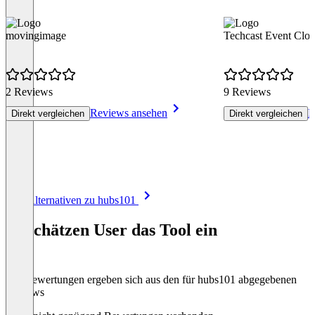
movingimage
Techcast Event Clo
2 Reviews
9 Reviews
Reviews ansehen
R
Direkt vergleichen
Direkt vergleichen
Item
Alle Alternativen zu hubs101
1
of
So schätzen User das Tool ein
8
Die Bewertungen ergeben sich aus den für hubs101 abgegebenen
Reviews