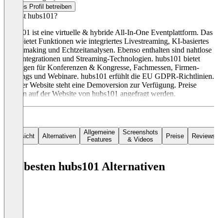
Dieses Profil betreiben
Was ist hubs101?
hubs101 ist eine virtuelle & hybride All-In-One Eventplattform. Das
Tool bietet Funktionen wie integriertes Livestreaming, KI-basiertes
Matchmaking und Echtzeitanalysen. Ebenso enthalten sind nahtlose
App-Integrationen und Streaming-Technologien. hubs101 bietet
Lösungen für Konferenzen & Kongresse, Fachmessen, Firmen-
Meetings und Webinare. hubs101 erfühlt die EU GDPR-Richtlinien.
Auf der Website steht eine Demoversion zur Verfügung. Preise
können auf der Website von hubs101 angefragt werden.
Allgemeine
Screenshots
Übersicht
Alternativen
Preise
Reviews
Features
& Videos
Die besten hubs101 Alternativen