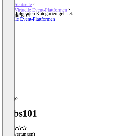
Startseite
Virtuelle Event-Plattformen
In den folgenden Kategorien gelistet:
hubs101
Virtuelle Event-Plattformen
hubs101
(0 Bewertungen)