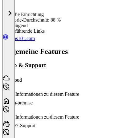
Einfache Einrichtung
0
%
Kategorie-Durchschnitt: 88 %
Ungenügend
Weiterführende Links
hubs101.com
Allgemeine Features
Setup & Support
Cloud
Keine Informationen zu diesem Feature
On-premise
Keine Informationen zu diesem Feature
24/7-Support