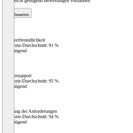
Noch nicht genügend Bewertungen vorhanden
Bewerten
Benutzerfreundlichkeit
0
%
Kategorie-Durchschnitt: 91 %
Ungenügend
Kundensupport
0
%
Kategorie-Durchschnitt: 95 %
Ungenügend
Erfüllung der Anforderungen
0
%
Kategorie-Durchschnitt: 94 %
Ungenügend