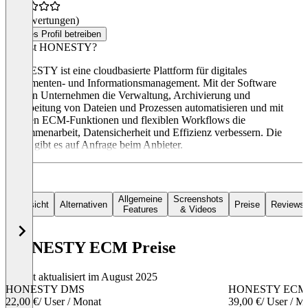
(0 Bewertungen)
Dieses Profil betreiben
Was ist HONESTY?
HONESTY ist eine cloudbasierte Plattform für digitales
Dokumenten- und Informationsmanagement. Mit der Software
können Unternehmen die Verwaltung, Archivierung und
Verarbeitung von Dateien und Prozessen automatisieren und mit
smarten ECM-Funktionen und flexiblen Workflows die
Zusammenarbeit, Datensicherheit und Effizienz verbessern. Die
Preise gibt es auf Anfrage beim Anbieter.
Allgemeine
Screenshots
Übersicht
Alternativen
Preise
Reviews
Features
& Videos
HONESTY ECM Preise
Zuletzt aktualisiert im August 2025
HONESTY DMS
HONESTY ECM
22,00 €
/ User / Monat
39,00 €
/ User / M