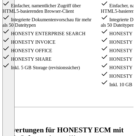
Einfacher, namentlicher Zugriff über
Einfacher, nam
HTML5-basierenden Browser-Client
HTML5-basierend
Integrierte Dokumentenvorschau für mehr
Integrierte D
als 50 Dateitypen
als 50 Dateitypen
HONESTY ENTERPRISE SEARCH
HONESTY E
HONESTY INVOICE
HONESTY I
HONESTY OFFICE
HONESTY O
HONESTY SHARE
HONESTY 
Inkl. 5 GB Storage (revisionssicher)
HONESTY S
HONESTY 
Inkl. 10 GB St
Item
1
of
4
Bewertungen für HONESTY ECM mit