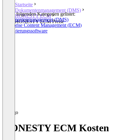
Startseite
Dokumentenmanagement (DMS)
In den folgenden Kategorien gelistet:
HONESTY ECM
Dokumentenmanagement (DMS)
HONESTY ECM Preise
Enterprise Content Management (ECM)
Archivierungssoftware
HONESTY ECM Kosten