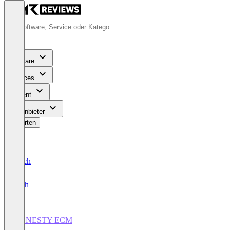
Software
Services
Content
Für Anbieter
Bewerten
Deutsch
English
HONESTY ECM