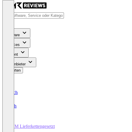
Software
Services
Content
Für Anbieter
Bewerten
Deutsch
English
HCM Lieferkettengesetzt