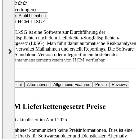
(0 Bewertungen)
Dieses Profil betreiben
Was ist HCM LkSG?
HCM LkSG ist eine Software zur Durchführung der
Sorgfaltspflichten nach dem Lieferketten-Sorgfaltspflichten-
Schutzgesetz (LkSG). Man führt damit automatische Risikoanalysen
durch, verwaltet Maßnahmen und erstellt Reportings. Die Software
ist als Standalone-Version oder integriert in ein bestehendes
Lieferantenmanagementsystem von HCM verfügbar.
Übersicht
Alternativen
Allgemeine Features
Preise
Reviews
HCM Lieferkettengesetzt Preise
Zuletzt aktualisiert im April 2025
Der Anbieter kommuniziert keine Preisinformationen. Dies ist eine
übliche Praxis für Softwareanbieter und Dienstleister. Alternativ