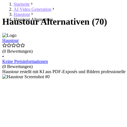
Startseite
AI Video Generation
Haustour
Haustour Alternativen (70)
Haustour Alternativen
Haustour
(0 Bewertungen)
•
Keine Preisinformationen
(0 Bewertungen)
Haustour erstellt mit KI aus PDF-Exposés und Bildern professionelle