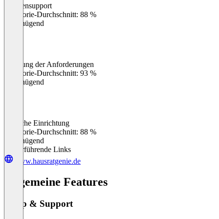
Kundensupport
0
%
Kategorie-Durchschnitt: 88 %
Ungenügend
Erfüllung der Anforderungen
0
%
Kategorie-Durchschnitt: 93 %
Ungenügend
Einfache Einrichtung
0
%
Kategorie-Durchschnitt: 88 %
Ungenügend
Weiterführende Links
www.hausratgenie.de
Allgemeine Features
Setup & Support