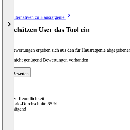
Item
Alle Alternativen zu Hausratgenie
1
of
So schätzen User das Tool ein
8
Die Bewertungen ergeben sich aus den für Hausratgenie abgegeben
Noch nicht genügend Bewertungen vorhanden
Bewerten
Benutzerfreundlichkeit
0
%
Kategorie-Durchschnitt: 85 %
Ungenügend