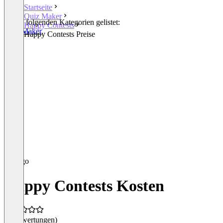
Startseite
Quiz Maker
In den folgenden Kategorien gelistet:
Happy Contests
Quiz Maker
Happy Contests Preise
Happy Contests Kosten
(0 Bewertungen)