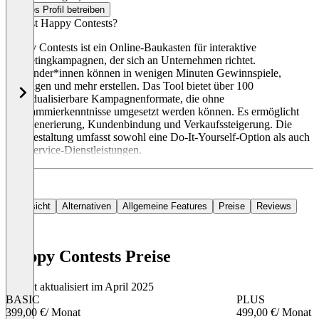
Dieses Profil betreiben
Was ist Happy Contests?
Happy Contests ist ein Online-Baukasten für interaktive
Marketingkampagnen, der sich an Unternehmen richtet.
Anwender*innen können in wenigen Minuten Gewinnspiele,
Umfragen und mehr erstellen. Das Tool bietet über 100
individualisierbare Kampagnenformate, die ohne
Programmierkenntnisse umgesetzt werden können. Es ermöglicht
Leadgenerierung, Kundenbindung und Verkaufssteigerung. Die
Preisgestaltung umfasst sowohl eine Do-It-Yourself-Option als auch
Full-Service-Dienstleistungen.
Übersicht
Alternativen
Allgemeine Features
Preise
Reviews
Happy Contests Preise
Zuletzt aktualisiert im April 2025
BASIC
PLUS
399,00 €
/ Monat
499,00 €
/ Monat