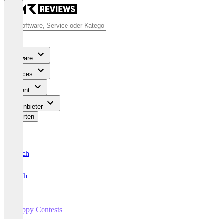
Software
Services
Content
Für Anbieter
Bewerten
Deutsch
English
Happy Contests