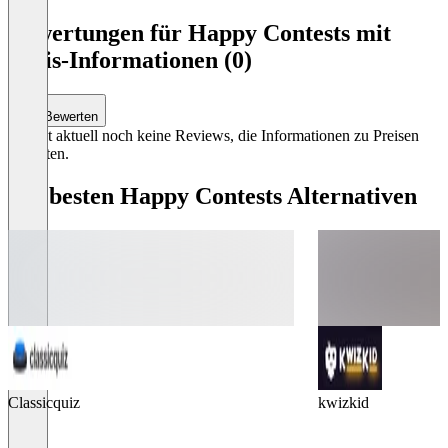
Item
1
Bewertungen für Happy Contests mit
of
Preis-Informationen (0)
3
Bewerten
Es gibt aktuell noch keine Reviews, die Informationen zu Preisen
enthalten.
Die besten Happy Contests Alternativen
Classicquiz
kwizkid