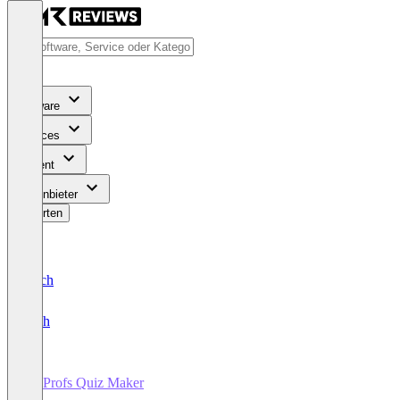
Software
Services
Content
Für Anbieter
Bewerten
Deutsch
English
ProProfs Quiz Maker