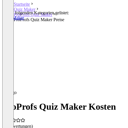
Startseite
Quiz Maker
In den folgenden Kategorien gelistet:
ProProfs Quiz Maker
Quiz Maker
ProProfs Quiz Maker Preise
ProProfs Quiz Maker Kosten
(0 Bewertungen)