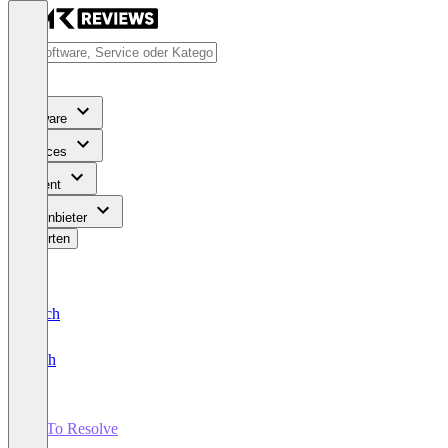
Software
Services
Content
Für Anbieter
Bewerten
Deutsch
English
GoTo Resolve