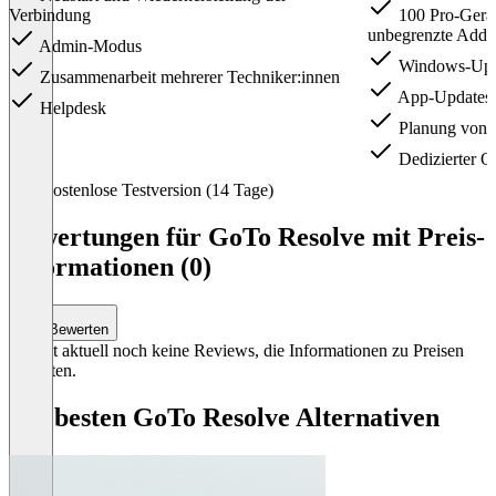
Verbindung
100 Pro-Geräte
unbegrenzte Add-o
Admin-Modus
Windows-Upd
Zusammenarbeit mehrerer Techniker:innen
App-Updates
Helpdesk
Planung von 
Dedizierter 
Item
Kostenlose Testversion (14 Tage)
1
of
Bewertungen für GoTo Resolve mit Preis-
4
Informationen (0)
Bewerten
Es gibt aktuell noch keine Reviews, die Informationen zu Preisen
enthalten.
Die besten GoTo Resolve Alternativen