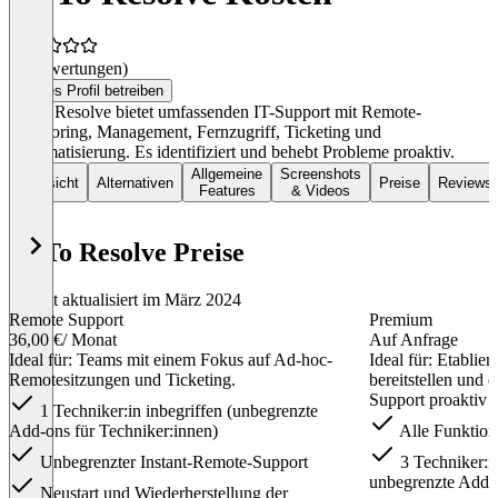
(0 Bewertungen)
Dieses Profil betreiben
GoTo Resolve bietet umfassenden IT-Support mit Remote-
Monitoring, Management, Fernzugriff, Ticketing und
Automatisierung. Es identifiziert und behebt Probleme proaktiv.
Allgemeine
Screenshots
Übersicht
Alternativen
Preise
Reviews
Features
& Videos
GoTo Resolve Preise
Zuletzt aktualisiert im März 2024
Remote Support
Premium
36,00 €
/ Monat
Auf Anfrage
Ideal für: Teams mit einem Fokus auf Ad-hoc-
Ideal für: Etabli
Remotesitzungen und Ticketing.
bereitstellen und 
Support proaktiv g
1 Techniker:in inbegriffen (unbegrenzte
Add-ons für Techniker:innen)
Alle Funktion
Unbegrenzter Instant-Remote-Support
3 Techniker:in
unbegrenzte Add-o
Neustart und Wiederherstellung der