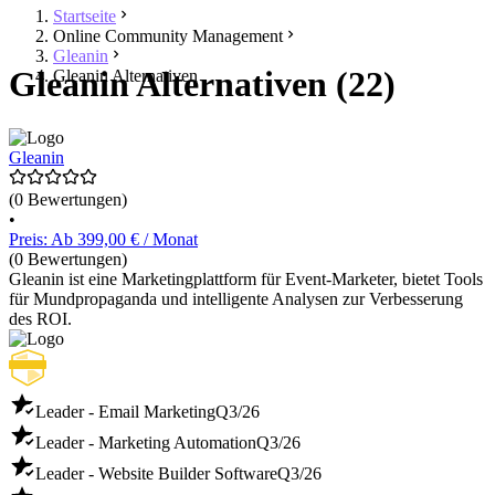
Startseite
Online Community Management
Gleanin
Gleanin Alternativen (22)
Gleanin Alternativen
Gleanin
(0 Bewertungen)
•
Preis: Ab 399,00 € / Monat
(0 Bewertungen)
Gleanin ist eine Marketingplattform für Event-Marketer, bietet Tools
für Mundpropaganda und intelligente Analysen zur Verbesserung
des ROI.
Leader - Email Marketing
Q3/26
Leader - Marketing Automation
Q3/26
Leader - Website Builder Software
Q3/26