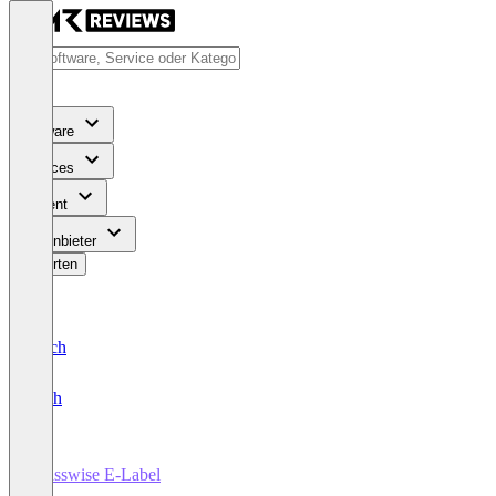
Software
Services
Content
Für Anbieter
Bewerten
Deutsch
English
Glasswise E-Label