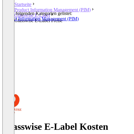
Startseite
Product Information Management (PIM)
In den folgenden Kategorien gelistet:
Glasswise E-Label
Product Information Management (PIM)
Glasswise E-Label Preise
Glasswise E-Label Kosten