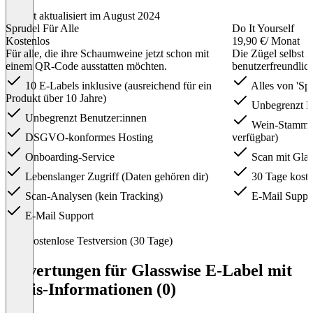
Zuletzt aktualisiert im August 2024
Sprudel Für Alle
Do It Yourself
Kostenlos
19,90 €
/ Monat
Für alle, die ihre Schaumweine jetzt schon mit
Die Zügel selbst 
einem QR-Code ausstatten möchten.
benutzerfreundlich
10 E-Labels inklusive (ausreichend für ein
Alles von 'Spr
Produkt über 10 Jahre)
Unbegrenzt E
Unbegrenzt Benutzer:innen
Wein-Stammda
DSGVO-konformes Hosting
verfügbar)
Onboarding-Service
Scan mit Glas
Lebenslanger Zugriff (Daten gehören dir)
30 Tage koste
Scan-Analysen (kein Tracking)
E-Mail Suppo
E-Mail Support
Item
Kostenlose Testversion (30 Tage)
1
of
Bewertungen für Glasswise E-Label mit
3
Preis-Informationen (0)