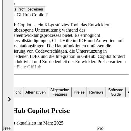
3,6
(4)
Dieses Profil betreiben
Was ist GitHub Copilot?
GitHub Copilot ist ein KI-gestütztes Tool, das Entwicklern
kontextbezogene Unterstützung während des
Softwareentwicklungsprozesses bietet. Es ermöglicht
Codevervollständigungen, Chat-Hilfe im IDE und Antworten auf
Dokumentationsfragen. Die Hauptfunktionen umfassen die
Generierung von Codevorschlägen, die Unterstützung in
verschiedenen IDEs und die Integration in GitHub. Copilot fördert
die Produktivität und Zufriedenheit der Entwickler. Preise variieren
je nach Plan: GitHub
Allgemeine
Software
Übersicht
Alternativen
Preise
Reviews
Ar
Features
Guide
GitHub Copilot Preise
Zuletzt aktualisiert im März 2025
Free
Pro