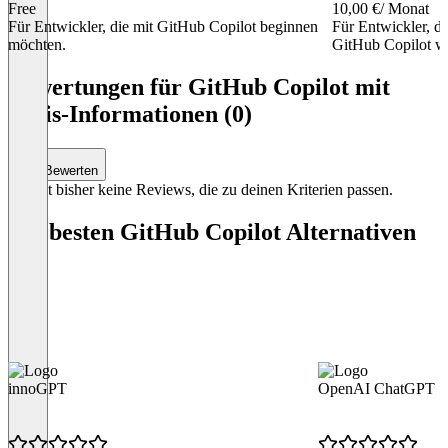
Free
10,00 €
/ Monat
Für Entwickler, die mit GitHub Copilot beginnen
Für Entwickler, d
möchten.
GitHub Copilot 
Item
1
Bewertungen für GitHub Copilot mit
of
Preis-Informationen (0)
4
Bewerten
Es gibt bisher keine Reviews, die zu deinen Kriterien passen.
Die besten GitHub Copilot Alternativen
innoGPT
OpenAI ChatGPT