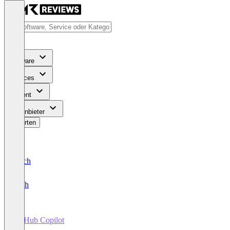
Software
Services
Content
Für Anbieter
Bewerten
Deutsch
English
GitHub Copilot