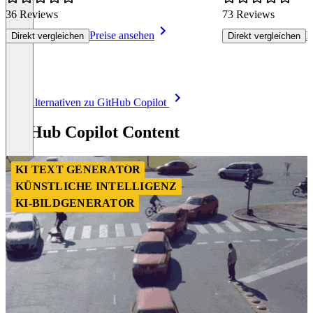
36 Reviews
73 Reviews
Preise ansehen
P
Direkt vergleichen
Direkt vergleichen
Item
Alle Alternativen zu GitHub Copilot
1
of
GitHub Copilot Content
8
KI TEXT GENERATOR
KÜNSTLICHE INTELLIGENZ
KI-BILDGENERATOR