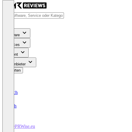
Software
Services
Content
Für Anbieter
Bewerten
Deutsch
English
GDPRWise.eu