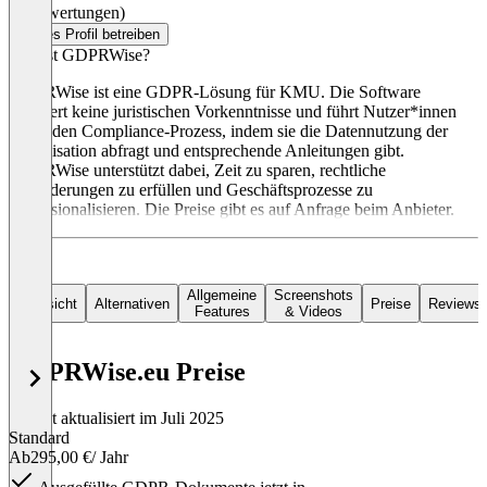
(0 Bewertungen)
Dieses Profil betreiben
Was ist GDPRWise?
GDPRWise ist eine GDPR-Lösung für KMU. Die Software
erfordert keine juristischen Vorkenntnisse und führt Nutzer*innen
durch den Compliance-Prozess, indem sie die Datennutzung der
Organisation abfragt und entsprechende Anleitungen gibt.
GDPRWise unterstützt dabei, Zeit zu sparen, rechtliche
Anforderungen zu erfüllen und Geschäftsprozesse zu
professionalisieren. Die Preise gibt es auf Anfrage beim Anbieter.
Allgemeine
Screenshots
Übersicht
Alternativen
Preise
Reviews
Features
& Videos
GDPRWise.eu Preise
Zuletzt aktualisiert im Juli 2025
Standard
Ab
295,00 €
/ Jahr