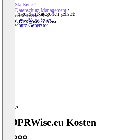
Startseite
Datenschutz Management
In den folgenden Kategorien gelistet:
GDPRWise.eu
Datenschutz Management
GDPRWise.eu Preise
Datenschutz-Generator
GDPRWise.eu Kosten