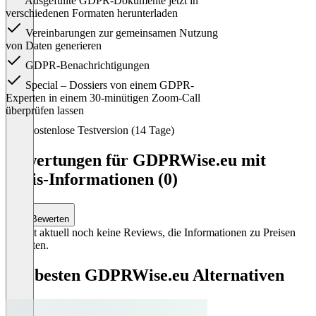
Ausgefüllte GDPR-Dokumente jetzt in
verschiedenen Formaten herunterladen
Vereinbarungen zur gemeinsamen Nutzung
von Daten generieren
GDPR-Benachrichtigungen
Special – Dossiers von einem GDPR-
Experten in einem 30-minütigen Zoom-Call
überprüfen lassen
Item
Kostenlose Testversion (14 Tage)
1
of
Bewertungen für GDPRWise.eu mit
1
Preis-Informationen (0)
Bewerten
Es gibt aktuell noch keine Reviews, die Informationen zu Preisen
enthalten.
Die besten GDPRWise.eu Alternativen