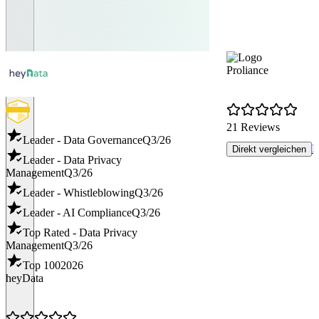
Proliance
21 Reviews
Leader - Data Governance
Q3/26
P
Direkt vergleichen
Leader - Data Privacy
Management
Q3/26
Leader - Whistleblowing
Q3/26
Leader - AI Compliance
Q3/26
Top Rated - Data Privacy
Management
Q3/26
Top 100
2026
heyData