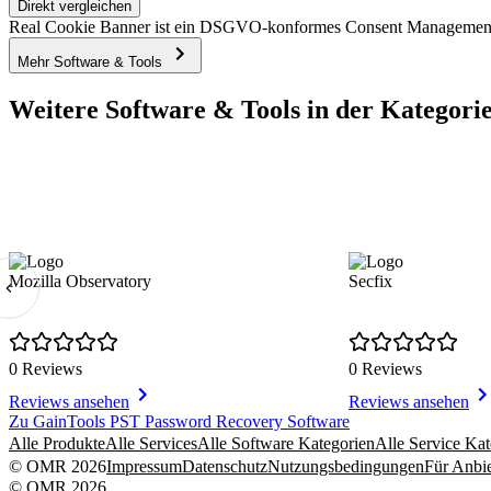
Direkt vergleichen
Real Cookie Banner ist ein DSGVO-konformes Consent Management P
Mehr Software & Tools
Weitere Software & Tools in der Kategorie
Mozilla Observatory
Secfix
0 Reviews
0 Reviews
Reviews ansehen
Reviews ansehen
Item
Zu GainTools PST Password Recovery Software
1
Alle Produkte
Alle Services
Alle Software Kategorien
Alle Service Kat
of
© OMR 2026
Impressum
Datenschutz
Nutzungsbedingungen
Für Anbie
2
© OMR 2026