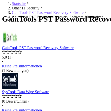
Startseite
Other IT Security
GainTools PST Password Recovery Software
GainTools PST Password Recover
GainTools PST Password Recovery Software Alternativen
GainTools PST Password Recovery Software
5,0
(1)
•
Keine Preisinformationen
(1 Bewertungen)
SysTools Data Wipe Software
(0 Bewertungen)
•
Keine Preisinformationen