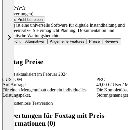
(0 Bewertungen)
Dieses Profil betreiben
Foxtag ist eine universelle Software für digitale Instandhaltung und
Serviceeinsätze. Sie ermöglicht Planung, Dokumentation und
automatische Wartungsberichte.
Übersicht
Alternativen
Allgemeine Features
Preise
Reviews
Foxtag Preise
Zuletzt aktualisiert im Februar 2024
CUSTOM
PRO
Auf Anfrage
49,00 €
/ User / M
Für einen Mengenrabatt oder ein individuelles
Die Komplettlösun
Leistungspaket.
Störungsmanagem
Item
Kostenlose Testversion
1
of
Bewertungen für Foxtag mit Preis-
3
Informationen (0)