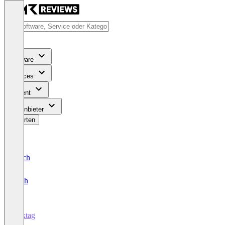
Software
Services
Content
Für Anbieter
Bewerten
Deutsch
English
Foxtag