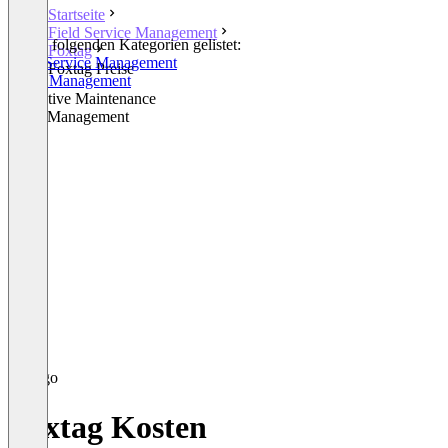
Startseite
Field Service Management
In den folgenden Kategorien gelistet:
Foxtag
Field Service Management
Foxtag Preise
Order Management
Predictive Maintenance
Asset Management
Foxtag Kosten