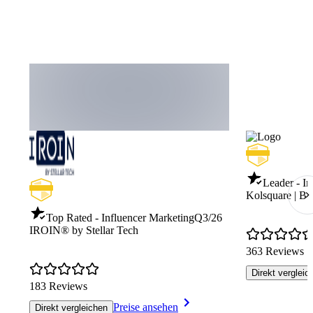
Leader - I
Kolsquare | B
Top Rated - Influencer Marketing
Q3/26
IROIN®️ by Stellar Tech
363 Reviews
Direkt vergleic
183 Reviews
Preise ansehen
Direkt vergleichen