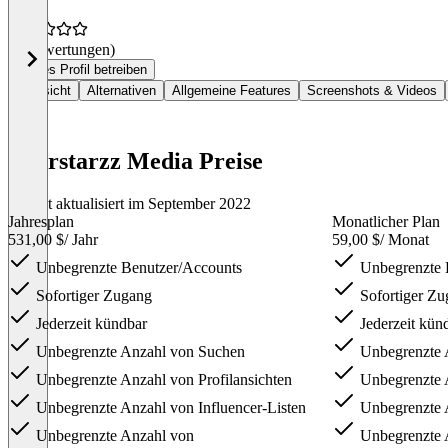
(0 Bewertungen)
Dieses Profil betreiben
Übersicht
Alternativen
Allgemeine Features
Screenshots & Videos
Fourstarzz Media Preise
Zuletzt aktualisiert im September 2022
Jahresplan
Monatlicher Plan
531,00 $
/ Jahr
59,00 $
/ Monat
Unbegrenzte Benutzer/Accounts
Unbegrenzte 
Sofortiger Zugang
Sofortiger Zu
Jederzeit kündbar
Jederzeit kün
Unbegrenzte Anzahl von Suchen
Unbegrenzte 
Unbegrenzte Anzahl von Profilansichten
Unbegrenzte A
Unbegrenzte Anzahl von Influencer-Listen
Unbegrenzte A
Unbegrenzte Anzahl von
Unbegrenzte 