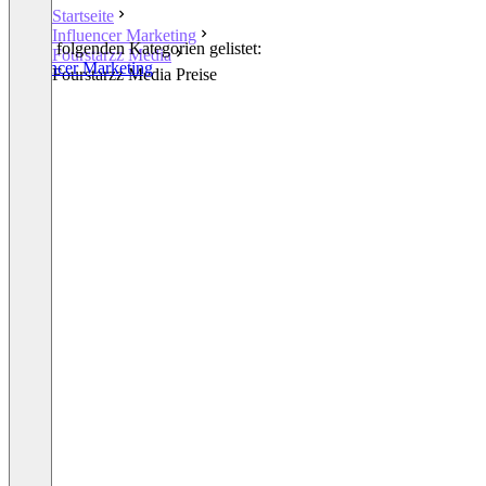
Startseite
Influencer Marketing
In den folgenden Kategorien gelistet:
Fourstarzz Media
Influencer Marketing
Fourstarzz Media Preise