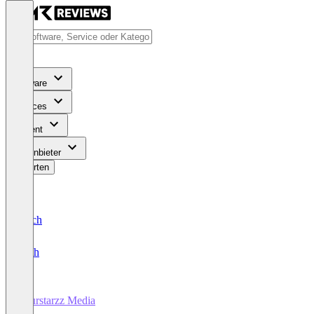
Software
Services
Content
Für Anbieter
Bewerten
Deutsch
English
Fourstarzz Media