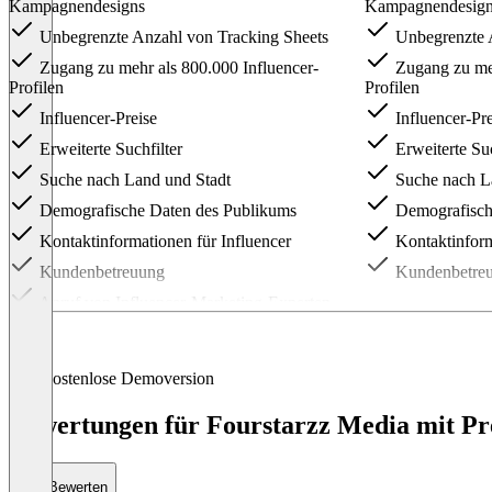
Kampagnendesigns
Kampagnendesig
Unbegrenzte Anzahl von Tracking Sheets
Unbegrenzte A
Zugang zu mehr als 800.000 Influencer-
Zugang zu meh
Profilen
Profilen
Influencer-Preise
Influencer-Pre
Erweiterte Suchfilter
Erweiterte Suc
Suche nach Land und Stadt
Suche nach L
Demografische Daten des Publikums
Demografisch
Kontaktinformationen für Influencer
Kontaktinform
Kundenbetreuung
Kundenbetre
Anruf von Influencer-Marketing-Experten
Vertragsvorlage für Influencer
Item
1
Kostenlose Demoversion
of
2
Bewertungen für Fourstarzz Media mit Pre
Bewerten