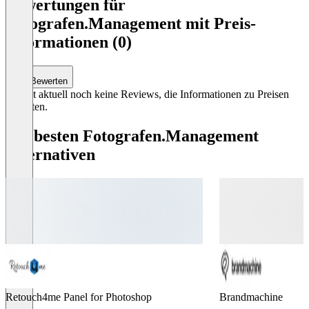
Bewertungen für
of
Fotografen.Management mit Preis-
2
Informationen (0)
Bewerten
Es gibt aktuell noch keine Reviews, die Informationen zu Preisen
enthalten.
Die besten Fotografen.Management
Alternativen
Retouch4me Panel for Photoshop
Brandmachine