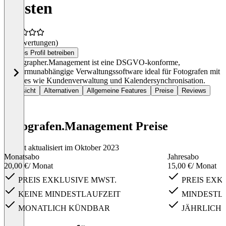
Kosten
(0 Bewertungen)
Dieses Profil betreiben
Photographer.Management ist eine DSGVO-konforme,
plattformunabhängige Verwaltungssoftware ideal für Fotografen mit
Features wie Kundenverwaltung und Kalendersynchronisation.
Übersicht
Alternativen
Allgemeine Features
Preise
Reviews
Fotografen.Management Preise
Zuletzt aktualisiert im Oktober 2023
Monatsabo
Jahresabo
20,00 €
/ Monat
15,00 €
/ Monat
PREIS EXKLUSIVE MWST.
PREIS EXK
KEINE MINDESTLAUFZEIT
MINDESTLA
MONATLICH KÜNDBAR
JÄHRLICH
Item
1