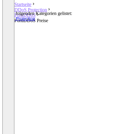
Startseite
DDoS Protection
In den folgenden Kategorien gelistet:
FortiDDoS
DDoS Protection
FortiDDoS Preise