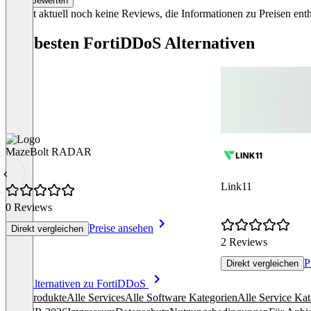
Bewerten
Es gibt aktuell noch keine Reviews, die Informationen zu Preisen enth
Die besten FortiDDoS Alternativen
MazeBolt RADAR
Link11
0 Reviews
Preise ansehen
Direkt vergleichen
2 Reviews
P
Direkt vergleichen
Item
Alle Alternativen zu FortiDDoS
1
Alle Produkte
Alle Services
Alle Software Kategorien
Alle Service Kat
of