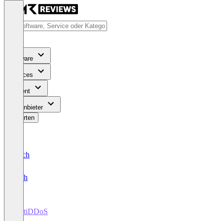
Software
Services
Content
Für Anbieter
Bewerten
Deutsch
English
FortiDDoS