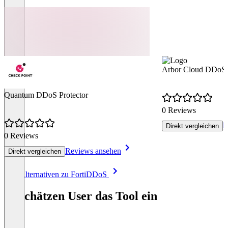
Arbor Cloud DDoS P
Quantum DDoS Protector
0 Reviews
R
Direkt vergleichen
0 Reviews
Reviews ansehen
Direkt vergleichen
Item
Alle Alternativen zu FortiDDoS
1
of
So schätzen User das Tool ein
8