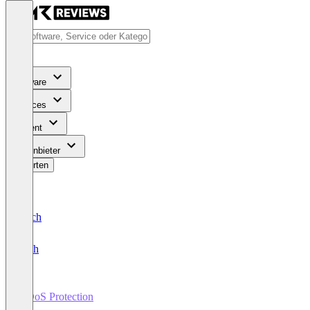
Software
Services
Content
Für Anbieter
Bewerten
Deutsch
English
DDoS Protection