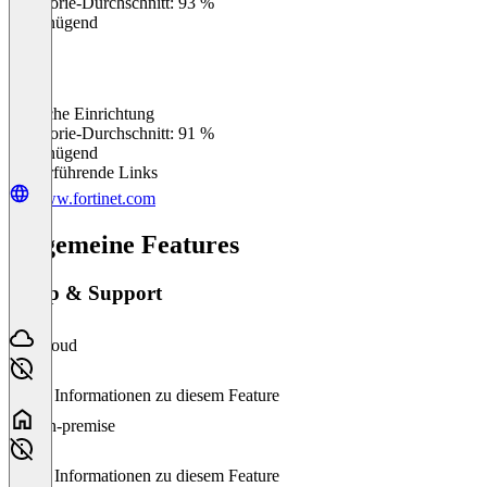
Kategorie-Durchschnitt: 93 %
Ungenügend
Einfache Einrichtung
0
%
Kategorie-Durchschnitt: 91 %
Ungenügend
Weiterführende Links
www.fortinet.com
Allgemeine Features
Setup & Support
Cloud
Keine Informationen zu diesem Feature
On-premise
Keine Informationen zu diesem Feature