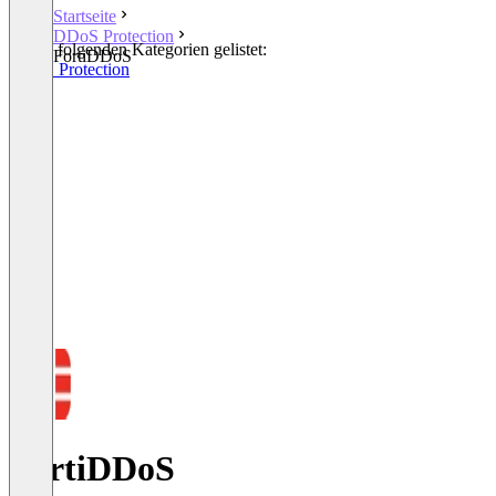
Startseite
DDoS Protection
In den folgenden Kategorien gelistet:
FortiDDoS
DDoS Protection
FortiDDoS