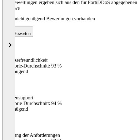
Die Bewertungen ergeben sich aus den für FortiDDoS abgegebenen
Reviews
Noch nicht genügend Bewertungen vorhanden
Bewerten
Benutzerfreundlichkeit
0
%
Kategorie-Durchschnitt: 93 %
Ungenügend
Kundensupport
0
%
Kategorie-Durchschnitt: 94 %
Ungenügend
Erfüllung der Anforderungen
0
%