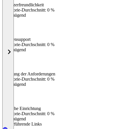
Benutzerfreundlichkeit
0
%
Kategorie-Durchschnitt: 0 %
Ungenügend
Kundensupport
0
%
Kategorie-Durchschnitt: 0 %
Ungenügend
Erfüllung der Anforderungen
0
%
Kategorie-Durchschnitt: 0 %
Ungenügend
Einfache Einrichtung
0
%
Kategorie-Durchschnitt: 0 %
Ungenügend
Weiterführende Links