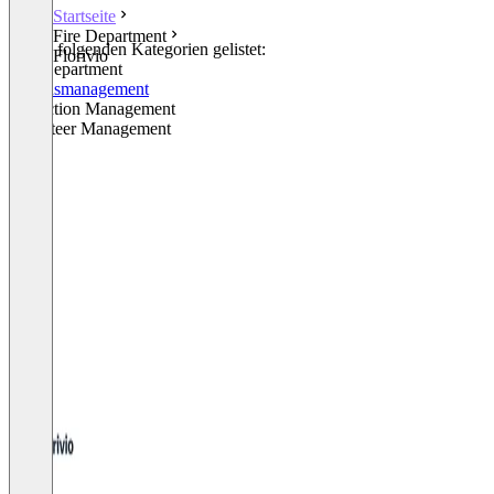
Startseite
Fire Department
In den folgenden Kategorien gelistet:
Florivio
Fire Department
Vereinsmanagement
Inspection Management
Volunteer Management