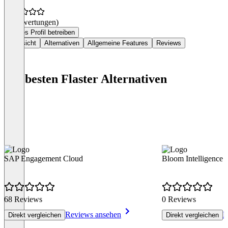
(0 Bewertungen)
Dieses Profil betreiben
Übersicht
Alternativen
Allgemeine Features
Reviews
Die besten Flaster Alternativen
SAP Engagement Cloud
Bloom Intelligence
68 Reviews
0 Reviews
Reviews ansehen
R
Direkt vergleichen
Direkt vergleichen