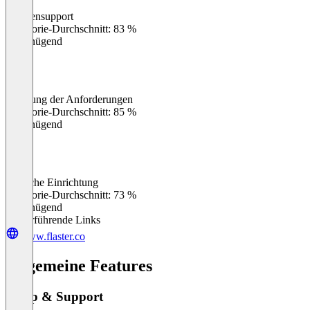
Kundensupport
0
%
Kategorie-Durchschnitt: 83 %
Ungenügend
Erfüllung der Anforderungen
0
%
Kategorie-Durchschnitt: 85 %
Ungenügend
Einfache Einrichtung
0
%
Kategorie-Durchschnitt: 73 %
Ungenügend
Weiterführende Links
www.flaster.co
Allgemeine Features
Setup & Support