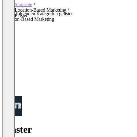
Startseite
Location-Based Marketing
In den folgenden Kategorien gelistet:
Flaster
Location-Based Marketing
Flaster