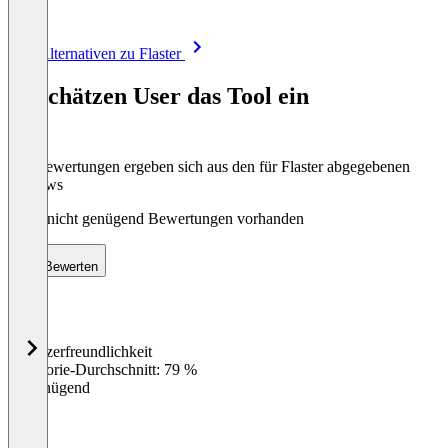
Item
Alle Alternativen zu Flaster
1
of
So schätzen User das Tool ein
8
Die Bewertungen ergeben sich aus den für Flaster abgegebenen
Reviews
Noch nicht genügend Bewertungen vorhanden
Bewerten
Benutzerfreundlichkeit
0
%
Kategorie-Durchschnitt: 79 %
Ungenügend