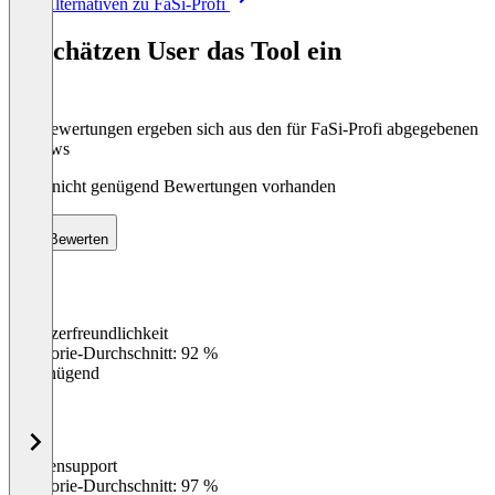
Alle Alternativen zu FaSi-Profi
1
of
So schätzen User das Tool ein
8
Die Bewertungen ergeben sich aus den für FaSi-Profi abgegebenen
Reviews
Noch nicht genügend Bewertungen vorhanden
Bewerten
Benutzerfreundlichkeit
0
%
Kategorie-Durchschnitt: 92 %
Ungenügend
Kundensupport
0
%
Kategorie-Durchschnitt: 97 %