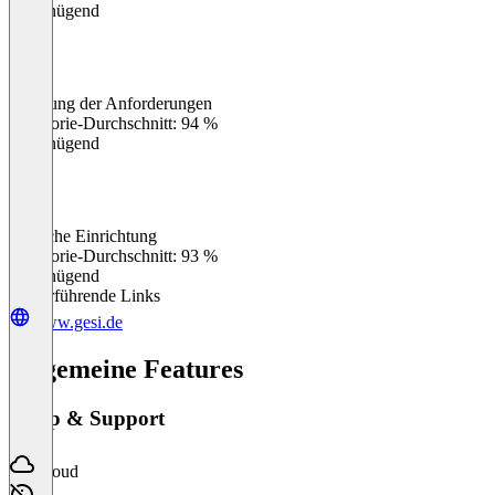
Ungenügend
Erfüllung der Anforderungen
0
%
Kategorie-Durchschnitt: 94 %
Ungenügend
Einfache Einrichtung
0
%
Kategorie-Durchschnitt: 93 %
Ungenügend
Weiterführende Links
www.gesi.de
Allgemeine Features
Setup & Support
Cloud