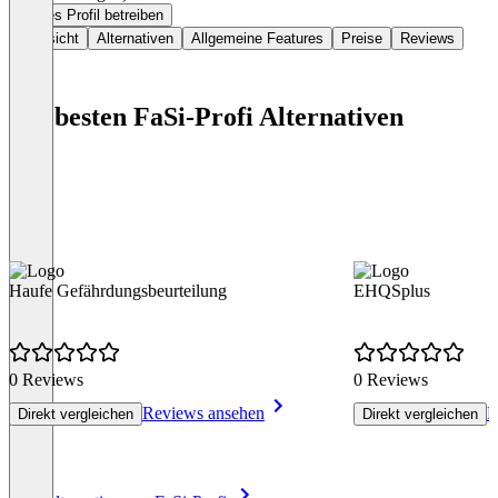
Dieses Profil betreiben
Übersicht
Alternativen
Allgemeine Features
Preise
Reviews
Die besten FaSi-Profi Alternativen
Haufe Gefährdungsbeurteilung
EHQSplus
0 Reviews
0 Reviews
Reviews ansehen
R
Direkt vergleichen
Direkt vergleichen
Item