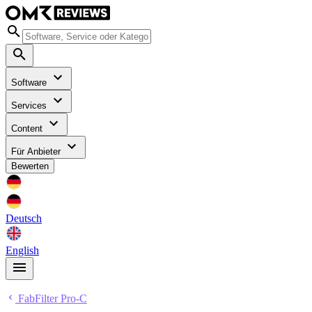
Software
Services
Content
Für Anbieter
Bewerten
Deutsch
English
FabFilter Pro-C