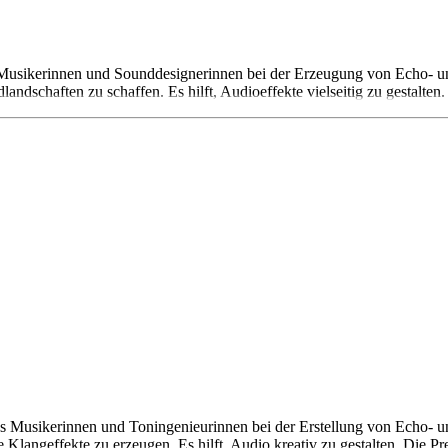
 Musikerinnen und Sounddesignerinnen bei der Erzeugung von Echo- und 
ndschaften zu schaffen. Es hilft, Audioeffekte vielseitig zu gestalten.
 Musikerinnen und Toningenieurinnen bei der Erstellung von Echo- und
 Klangeffekte zu erzeugen. Es hilft, Audio kreativ zu gestalten. Die Pr