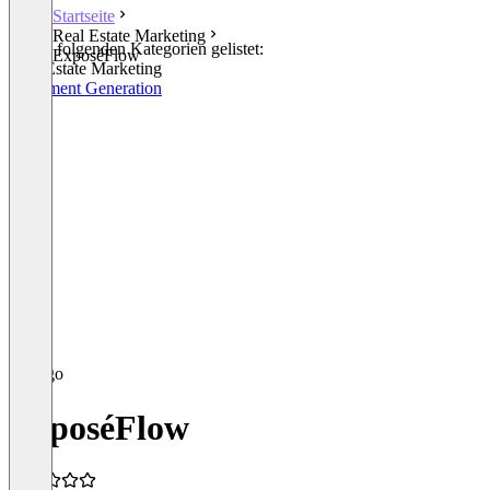
Startseite
Real Estate Marketing
In den folgenden Kategorien gelistet:
ExposéFlow
Real Estate Marketing
Document Generation
ExposéFlow