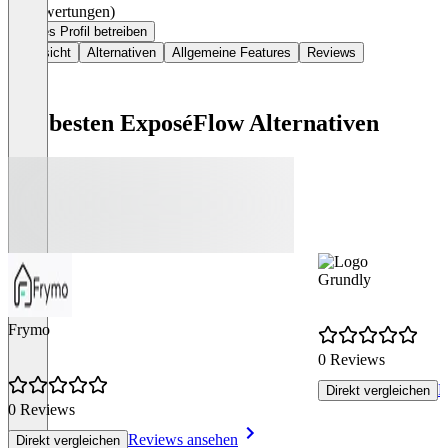
(0 Bewertungen)
Dieses Profil betreiben
Übersicht
Alternativen
Allgemeine Features
Reviews
Die besten ExposéFlow Alternativen
Grundly
Frymo
0 Reviews
R
Direkt vergleichen
0 Reviews
Reviews ansehen
Direkt vergleichen