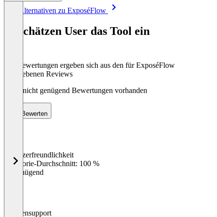
Item
Alle Alternativen zu ExposéFlow
1
of
So schätzen User das Tool ein
7
Die Bewertungen ergeben sich aus den für ExposéFlow
abgegebenen Reviews
Noch nicht genügend Bewertungen vorhanden
Bewerten
Benutzerfreundlichkeit
0
%
Kategorie-Durchschnitt: 100 %
Ungenügend
Kundensupport
0
%