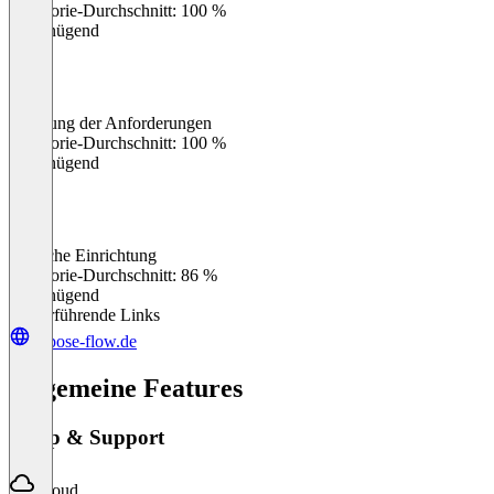
Kategorie-Durchschnitt: 100 %
Ungenügend
Erfüllung der Anforderungen
0
%
Kategorie-Durchschnitt: 100 %
Ungenügend
Einfache Einrichtung
0
%
Kategorie-Durchschnitt: 86 %
Ungenügend
Weiterführende Links
expose-flow.de
Allgemeine Features
Setup & Support
Cloud