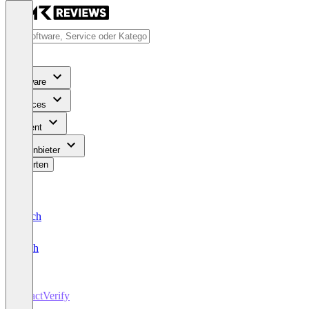
Software
Services
Content
Für Anbieter
Bewerten
Deutsch
English
ExactVerify