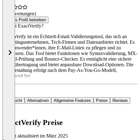
(0 Bewertungen)
Dieses Profil betreiben
Was ist ExactVerify?
ExactVerify ist ein Echtzeit-Email-Validierungstool, das sich an
Marketingunternehmen, Tech-Firmen und Datenanbieter richtet. Es
hilft Anwender*innen, ihre E-Mail-Listen zu pflegen und zu
verbessern. Das Tool bietet Funktionen wie Syntaxvalidierung, MX-
Record-Prüfung und Bounce-Checker. Es ermöglicht eine sichere
Datenübertragung und bietet anpassbare Download-Optionen. Die
Preisgestaltung erfolgt nach dem Pay-As-You-Go-Modell,
beginnend bei
Übersicht
Alternativen
Allgemeine Features
Preise
Reviews
ExactVerify Preise
Zuletzt aktualisiert im März 2025