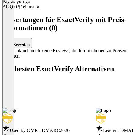
Pay-as-you-go
Ab
8,00 $
/ einmalig
Item
1
Bewertungen für ExactVerify mit Preis-
of
Informationen (0)
1
Bewerten
Es gibt aktuell noch keine Reviews, die Informationen zu Preisen
enthalten.
Die besten ExactVerify Alternativen
Used by OMR - DMARC
2026
Leader - DMA