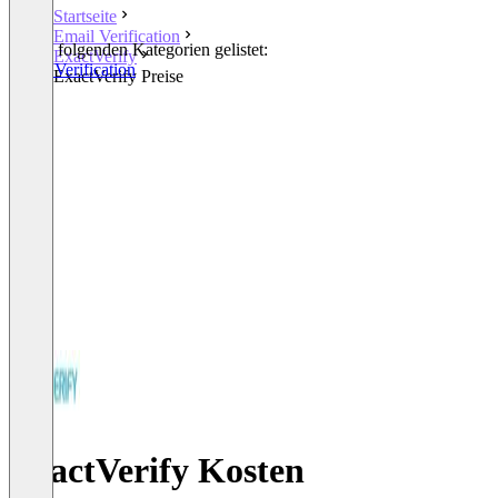
Startseite
Email Verification
In den folgenden Kategorien gelistet:
ExactVerify
Email Verification
ExactVerify Preise
ExactVerify Kosten