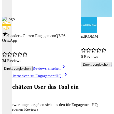
Leader - Citizen Engagement
Q3/26
adKOMM
Orts.App
0 Reviews
34 Reviews
R
Direkt vergleichen
Reviews ansehen
Direkt vergleichen
Item
Alle Alternativen zu EngagementHQ
1
of
So schätzen User das Tool ein
8
Die Bewertungen ergeben sich aus den für EngagementHQ
abgegebenen Reviews