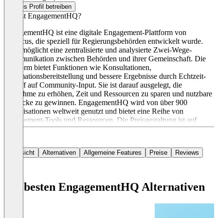
Dieses Profil betreiben
Was ist EngagementHQ?
EngagementHQ ist eine digitale Engagement-Plattform von
Granicus, die speziell für Regierungsbehörden entwickelt wurde.
Sie ermöglicht eine zentralisierte und analysierte Zwei-Wege-
Kommunikation zwischen Behörden und ihrer Gemeinschaft. Die
Plattform bietet Funktionen wie Konsultationen,
Informationsbereitstellung und bessere Ergebnisse durch Echtzeit-
Zugriff auf Community-Input. Sie ist darauf ausgelegt, die
Teilnahme zu erhöhen, Zeit und Ressourcen zu sparen und nutzbare
Einblicke zu gewinnen. EngagementHQ wird von über 900
Organisationen weltweit genutzt und bietet eine Reihe von
Engagement-Tools und Ressourcen. Die Preisgestaltung ist auf
Anfrage erhältlich.
Übersicht
Alternativen
Allgemeine Features
Preise
Reviews
Die besten EngagementHQ Alternativen