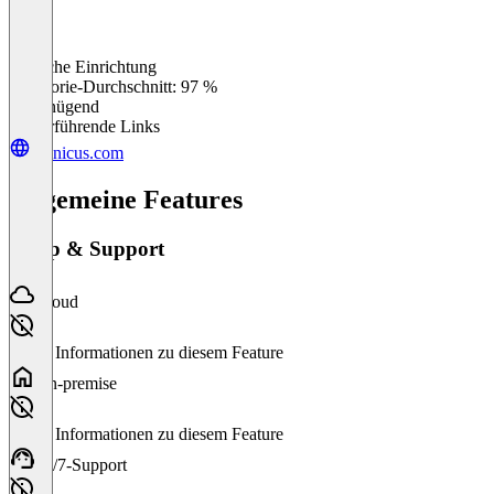
Einfache Einrichtung
0
%
Kategorie-Durchschnitt: 97 %
Ungenügend
Weiterführende Links
granicus.com
Allgemeine Features
Setup & Support
Cloud
Keine Informationen zu diesem Feature
On-premise
Keine Informationen zu diesem Feature
24/7-Support