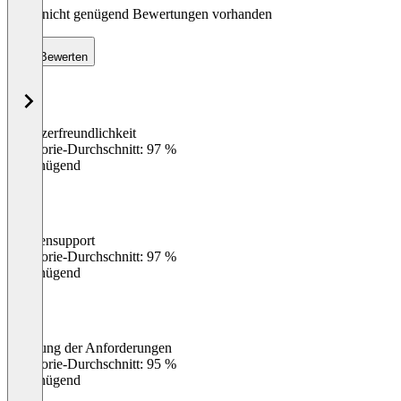
Noch nicht genügend Bewertungen vorhanden
Bewerten
Benutzerfreundlichkeit
0
%
Kategorie-Durchschnitt: 97 %
Ungenügend
Kundensupport
0
%
Kategorie-Durchschnitt: 97 %
Ungenügend
Erfüllung der Anforderungen
0
%
Kategorie-Durchschnitt: 95 %
Ungenügend