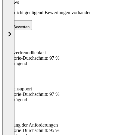
Reviews
Noch nicht genügend Bewertungen vorhanden
Bewerten
Benutzerfreundlichkeit
0
%
Kategorie-Durchschnitt: 97 %
Ungenügend
Kundensupport
0
%
Kategorie-Durchschnitt: 97 %
Ungenügend
Erfüllung der Anforderungen
0
%
Kategorie-Durchschnitt: 95 %