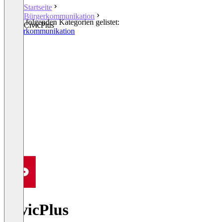
Startseite
Bürgerkommunikation
In den folgenden Kategorien gelistet:
CivicPlus
Bürgerkommunikation
CivicPlus