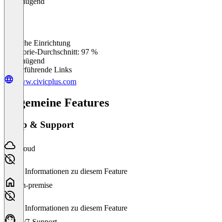
Ungenügend
Einfache Einrichtung
0
%
Kategorie-Durchschnitt: 97 %
Ungenügend
Weiterführende Links
www.civicplus.com
Allgemeine Features
Setup & Support
Cloud
Keine Informationen zu diesem Feature
On-premise
Keine Informationen zu diesem Feature
24/7-Support