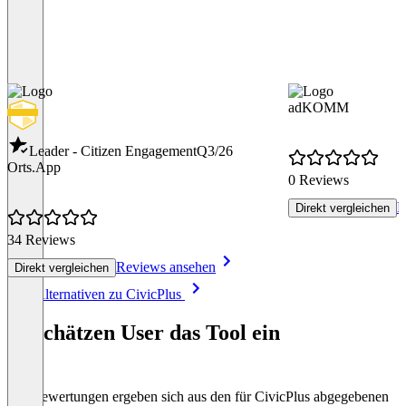
adKOMM
Leader - Citizen Engagement
Q3/26
Orts.App
0 Reviews
R
Direkt vergleichen
34 Reviews
Reviews ansehen
Direkt vergleichen
Item
Alle Alternativen zu CivicPlus
1
of
So schätzen User das Tool ein
8
Die Bewertungen ergeben sich aus den für CivicPlus abgegebenen