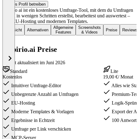
Dieses Profil betreiben
empirio ai ist ein kostenloses Umfrage-Tool, mit dem du Umfragen
per KI in wenigen Schritten erstellst, bearbeitest und auswertest –
inkl. EU-Hosting und modernen Templates.
Allgemeine
Screenshots
Übersicht
Alternativen
Preise
Reviews
Features
& Videos
empirio.ai Preise
Zuletzt aktualisiert im Juni 2026
Standard
Lite
Kostenlos
19,00 €
/ Monat
Intuitiver Umfrage-Editor
Alles wie Sta
Unbegrenzte Anzahl an Umfragen
Premium-Temp
EU-Hosting
Logik-Sprün
Moderne Templates & Vorlagen
Export der An
Ergebnisse in Echtzeit
100 Antworte
Umfrage per Link verschicken
MCP-Server