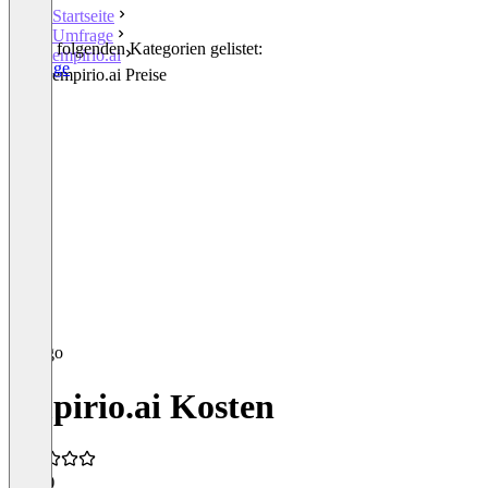
Startseite
Umfrage
In den folgenden Kategorien gelistet:
empirio.ai
Umfrage
empirio.ai Preise
empirio.ai Kosten
5,0
(2)