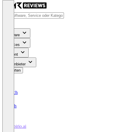
Software
Services
Content
Für Anbieter
Bewerten
Deutsch
English
empirio.ai