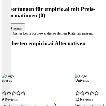
Item
1
Bewertungen für empirio.ai mit Preis-
of
Informationen (0)
4
Bewerten
Es gibt bisher keine Reviews, die zu deinen Kriterien passen.
Die besten empirio.ai Alternativen
evasys
Univelop
9 Reviews
12 Reviews