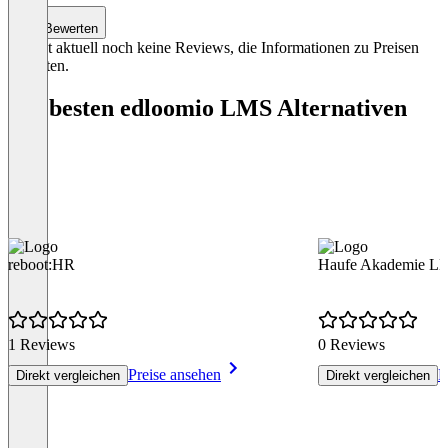
Bewerten
Es gibt aktuell noch keine Reviews, die Informationen zu Preisen
enthalten.
Die besten edloomio LMS Alternativen
reboot:HR
Haufe Akademie L
1 Reviews
0 Reviews
Preise ansehen
P
Direkt vergleichen
Direkt vergleichen