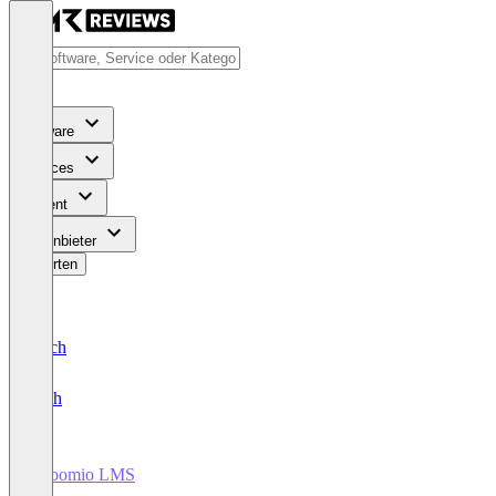
Software
Services
Content
Für Anbieter
Bewerten
Deutsch
English
edloomio LMS