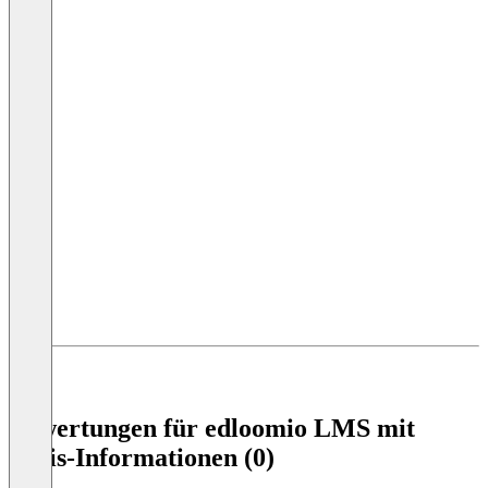
Item
1
Bewertungen für edloomio LMS mit
of
Preis-Informationen (0)
4