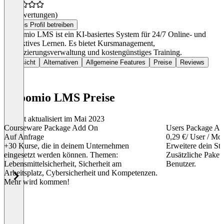
(0 Bewertungen)
Dieses Profil betreiben
Edloomio LMS ist ein KI-basiertes System für 24/7 Online- und
interaktives Lernen. Es bietet Kursmanagement,
Zertifizierungsverwaltung und kostengünstiges Training.
Übersicht
Alternativen
Allgemeine Features
Preise
Reviews
edloomio LMS Preise
Zuletzt aktualisiert im Mai 2023
Courseware Package Add On
Users Package A
Auf Anfrage
0,29 €
/ User / Mo
+30 Kurse, die in deinem Unternehmen
Erweitere dein St
eingesetzt werden können. Themen:
Zusätzliche Paket
Lebensmittelsicherheit, Sicherheit am
Benutzer.
Arbeitsplatz, Cybersicherheit und Kompetenzen.
Mehr wird kommen!