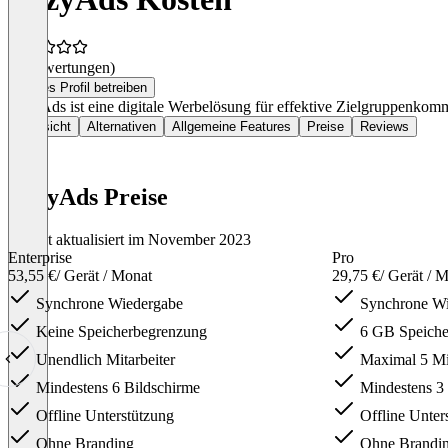
(0 Bewertungen)
Dieses Profil betreiben
EazyAds ist eine digitale Werbelösung für effektive Zielgruppenkomm
Übersicht
Alternativen
Allgemeine Features
Preise
Reviews
EazyAds Preise
Zuletzt aktualisiert im November 2023
Enterprise
Pro
53,55 €
/ Gerät / Monat
29,75 €
/ Gerät / 
Synchrone Wiedergabe
Synchrone Wi
Keine Speicherbegrenzung
6 GB Speiche
Unendlich Mitarbeiter
Maximal 5 Mit
Mindestens 6 Bildschirme
Mindestens 3 
Offline Unterstützung
Offline Unter
Ohne Branding
Ohne Brandi