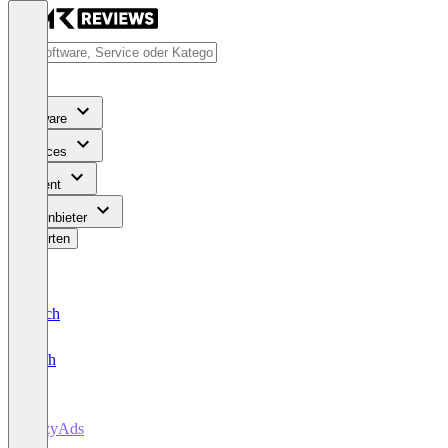
Software
Services
Content
Für Anbieter
Bewerten
Deutsch
English
EazyAds