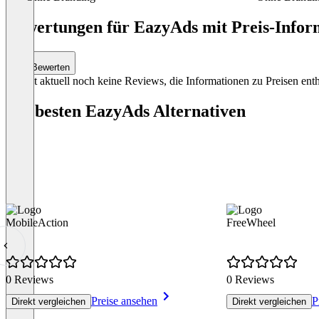
Item
1
Bewertungen für EazyAds mit Preis-Inform
of
4
Bewerten
Es gibt aktuell noch keine Reviews, die Informationen zu Preisen enth
Die besten EazyAds Alternativen
MobileAction
FreeWheel
0 Reviews
0 Reviews
Preise ansehen
P
Direkt vergleichen
Direkt vergleichen