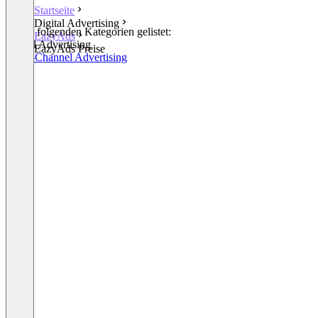
Startseite
Digital Advertising
In den folgenden Kategorien gelistet:
EazyAds
Digital Advertising
EazyAds Preise
Cross-Channel Advertising