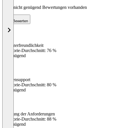
Noch nicht genügend Bewertungen vorhanden
Bewerten
Benutzerfreundlichkeit
0
%
Kategorie-Durchschnitt: 76 %
Ungenügend
Kundensupport
0
%
Kategorie-Durchschnitt: 80 %
Ungenügend
Erfüllung der Anforderungen
0
%
Kategorie-Durchschnitt: 88 %
Ungenügend