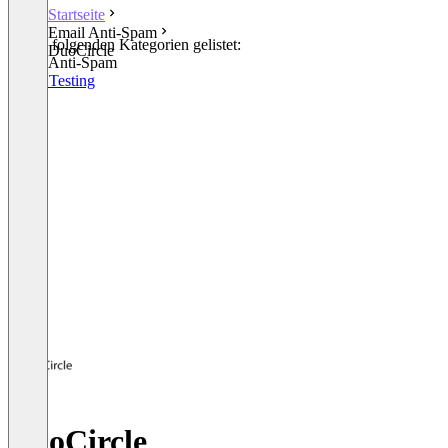
Startseite
Email Anti-Spam
In den folgenden Kategorien gelistet:
DuoCircle
Email Anti-Spam
Email Testing
DuoCircle