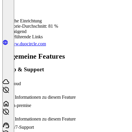
Einfache Einrichtung
0
%
Kategorie-Durchschnitt: 81 %
Ungenügend
Weiterführende Links
www.duocircle.com
Allgemeine Features
Setup & Support
Cloud
Keine Informationen zu diesem Feature
On-premise
Keine Informationen zu diesem Feature
24/7-Support