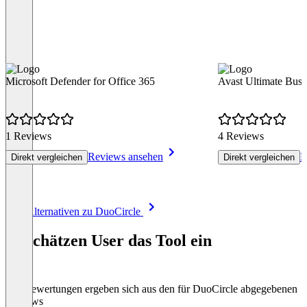
Microsoft Defender for Office 365
Avast Ultimate Busi
1 Reviews
4 Reviews
Reviews ansehen
R
Direkt vergleichen
Direkt vergleichen
Item
Alle Alternativen zu DuoCircle
1
of
So schätzen User das Tool ein
8
Die Bewertungen ergeben sich aus den für DuoCircle abgegebenen
Reviews