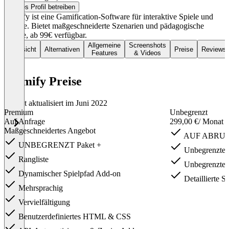
Dieses Profil betreiben
Drimify ist eine Gamification-Software für interaktive Spiele und
Quizze. Bietet maßgeschneiderte Szenarien und pädagogische
Inhalte, ab 99€ verfügbar.
Allgemeine
Screenshots
Übersicht
Alternativen
Preise
Reviews
Features
& Videos
Drimify Preise
Zuletzt aktualisiert im Juni 2022
Premium
Unbegrenzt
Auf Anfrage
299,00 €
/ Monat
Maßgeschneidertes Angebot
AUF ABRUF 
UNBEGRENZT Paket +
Unbegrenzte
Rangliste
Unbegrenzter
Dynamischer Spielpfad Add-on
Detaillierte St
Mehrsprachig
Vervielfältigung
Benutzerdefiniertes HTML & CSS