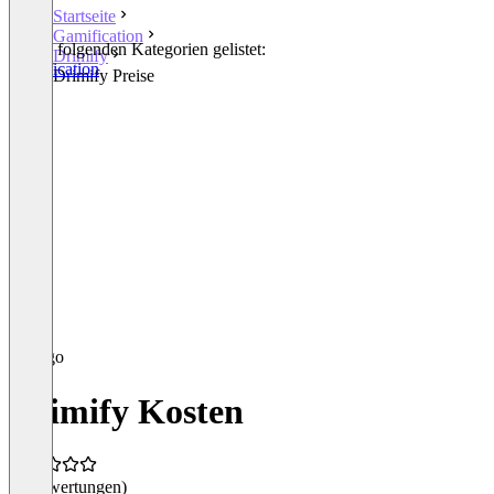
Startseite
Gamification
In den folgenden Kategorien gelistet:
Drimify
Gamification
Drimify Preise
Drimify Kosten
(0 Bewertungen)