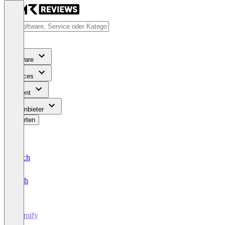
Software
Services
Content
Für Anbieter
Bewerten
Deutsch
English
Drimify