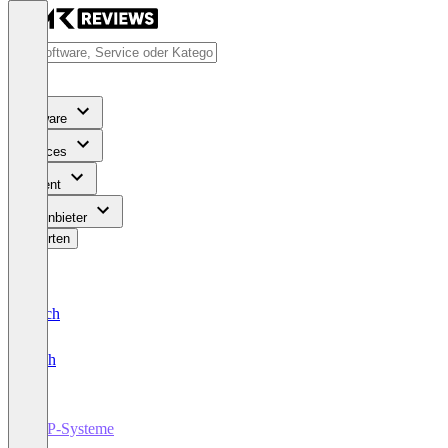
Software
Services
Content
Für Anbieter
Bewerten
Deutsch
English
ERP-Systeme