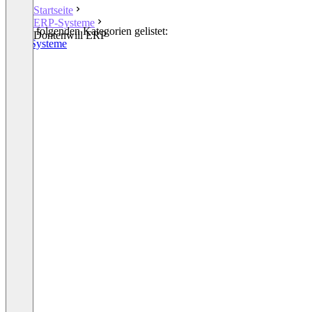
Startseite
ERP-Systeme
In den folgenden Kategorien gelistet:
Dontenwill ERP
ERP-Systeme