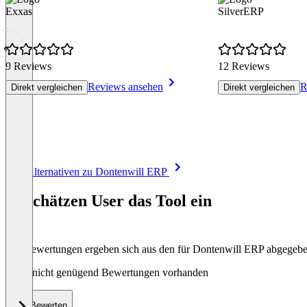
Exxas
SilverERP
9 Reviews
12 Reviews
Reviews ansehen
R
Direkt vergleichen
Direkt vergleichen
Item
Alle Alternativen zu Dontenwill ERP
1
of
So schätzen User das Tool ein
8
Die Bewertungen ergeben sich aus den für Dontenwill ERP abgegeb
Noch nicht genügend Bewertungen vorhanden
Bewerten