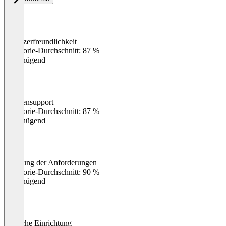
Benutzerfreundlichkeit
0
%
Kategorie-Durchschnitt: 87 %
Ungenügend
Kundensupport
0
%
Kategorie-Durchschnitt: 87 %
Ungenügend
Erfüllung der Anforderungen
0
%
Kategorie-Durchschnitt: 90 %
Ungenügend
Einfache Einrichtung
0
%